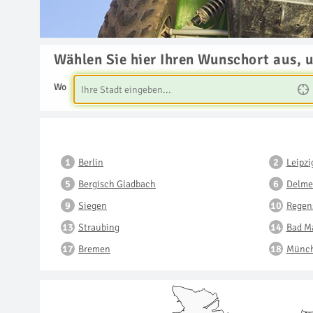
Wählen Sie hier Ihren Wunschort aus, 
Wo
Berlin
Leipzi
Bergisch Gladbach
Delme
Siegen
Regen
Straubing
Bad M
Bremen
Münc