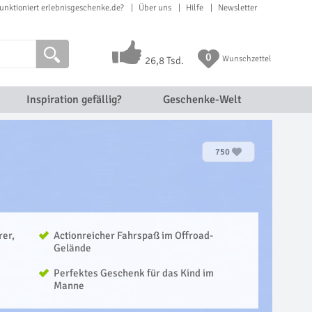
unktioniert erlebnisgeschenke.de?
Über uns
Hilfe
Newsletter
0
Wunschzettel
26,8 Tsd.
Inspiration gefällig?
Geschenke-Welt
750
rer,
Actionreicher Fahrspaß im Offroad-
Gelände
Perfektes Geschenk für das Kind im
Manne