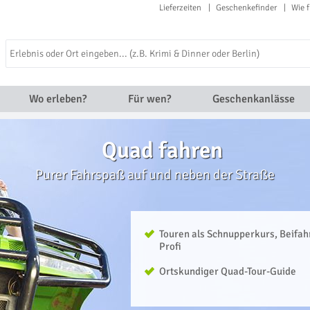
Lieferzeiten
Geschenkefinder
Wie f
Wo erleben?
Für wen?
Geschenkanlässe
Quad fahren
Purer Fahrspaß auf und neben der Straße
Touren als Schnupperkurs, Beifah
Profi
Ortskundiger Quad-Tour-Guide