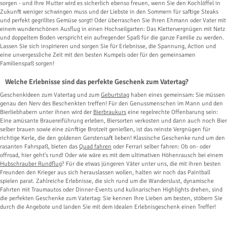
sorgen - und Ihre Mutter wird es sicherlich ebenso freuen, wenn Sie den Kochlöffel in
Zukunft weniger schwingen muss und der Liebste in den Sommern für saftige Steaks
und perfekt gegrilltes Gemüse sorgt! Oder überraschen Sie Ihren Ehmann oder Vater mit
einem wunderschönen Ausflug in einen Hochseilgarten: Das Klettervergnügen mit Netz
und doppeltem Boden verspricht ein aufregender Spaß für die ganze Familie zu werden.
Lassen Sie sich inspirieren und sorgen Sie für Erlebnisse, die Spannung, Action und
eine unvergessliche Zeit mit den besten Kumpels oder für den gemeinsamen
Familienspaß sorgen!
Welche Erlebnisse sind das perfekte Geschenk zum Vatertag?
Geschenkideen zum Vatertag und zum
Geburtstag
haben eines gemeinsam: Sie müssen
genau den Nerv des Beschenkten treffen! Für den Genussmenschen im Mann und den
Bierliebhabern unter ihnen wird der
Bierbraukurs
eine regelrechte Offenbarung sein:
Eine amüsante Brauereiführung erleben, Biersorten verkosten und dann auch noch Bier
selber brauen sowie eine zünftige Brotzeit genießen, ist das reinste Vergnügen für
richtige Kerle, die den goldenen Gerstensaft lieben! Klassische Geschenke rund um den
rasanten Fahrspaß, bieten das
Quad fahren
oder Ferrari selber fahren: Ob on- oder
offroad, hier geht's rund! Oder wie wäre es mit dem ultimativen Höhenrausch bei einem
Hubschrauber Rundflug
? Für die etwas jüngeren Väter unter uns, die mit ihren besten
Freunden den Krieger aus sich herauslassen wollen, halten wir noch das Paintball
spielen parat. Zahlreiche Erlebnisse, die sich rund um die Wanderslust, dynamische
Fahrten mit Traumautos oder Dinner-Events und kulinarischen Highlights drehen, sind
die perfekten Geschenke zum Vatertag: Sie kennen Ihre Lieben am besten, stöbern Sie
durch die Angebote und landen Sie mit dem idealen Erlebnisgeschenk einen Treffer!