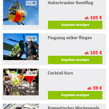
Hubschrauber Rundflug
542
105 €
ab
Angebote anzeigen
Flugzeug selber fliegen
216
105 €
ab
Angebote anzeigen
Cocktail Kurs
291
39 €
ab
Angebote anzeigen
Romantisches Wochenende
598