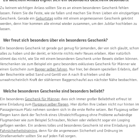
Zu keinem wichtigen Anlass sollten Sie es an einem besonderen Geschenk fehlen
lassen. Feiern Sie die Feste, wie sie fallen und machen Sie Ihren Lieben ein einzigartiges
Geschenk. Gerade ein
Geburtstag
sollte mit einem angemessenen Geschenk gekrönt
werden, denn hier kommen alle einmal wieder zusammen, um den Jubilar hochleben zu
lassen.
Wer freut sich besonders über ein besonderes Geschenk?
Ein besonderes Geschenk ist gerade gut genug für jemanden, der von sich glaubt, schon
alles zu haben und der denkt, er könnte nichts mehr Neues erleben. Aber natürlich
stimmt das nicht, wie Sie mit einem besonderen Geschenk unter Beweis stellen können.
Verschenken sie zum Beispiel ein ganz besonders exklusives Geschenk für Männer wie
einen Gutschein zum
Bagger selber fahren
. Nur hier, bei diesem speziellen Erlebnis, darf
der Beschenkte selbst Sand und Geröll von A nach B schieben und die
unwahrscheinlich Kraft der stählernen Baggerschaufel aus nächster Nähe beobachten.
Welche besonderen Geschenke sind besonders beliebt?
Ein besonderes
Geschenk für Männer
, dass sich immer großer Beliebtheit erfreut ist
eine Einladung zum
Flugzeug selber fliegen
. Hier dürfen Ihre Lieben nicht nur hinten im
Passagierraum Platz nehmen sondern sich in die erste Reihe setzen. Bei Flugzeug selber
fliegen kann dank der Technik eines Ultraleichtflugzeug ohne Probleme aufwändige
Flugmanöver wie zum Beispiel Schrauben, Nicken oder vielleicht sogar ein Looping
geflogen werden. Ein anderes tolles und besonderes Geschenk ist eine Einladung zum
Fahrsicherheitstraining
, denn für die angemessen Sicherheit und Ordnung im
Straßenverkehr sollten Sie auf jeden Fall sorgen.