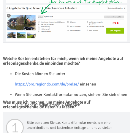
Welche Kosten entstehen für mich, wenn ich meine Angebote auf
erlebnisgeschenke.de einbinden möchte?
Die Kosten können Sie unter
https://pro.regiondo.com/de/preise/
einsehen
Wenn Sie unser Kontaktformular nutzen, sichern Sie sich einen
Was muss ich machen, um meine Angebote auf
10%-Rabatt in den ersten 6 Monaten
erlebnisgeschenke.de listen zu lassen?
1
Bitte benutzen Sie das Kontaktformular rechts, um eine
unverbindliche und kostenlose Anfrage an uns zu stellen