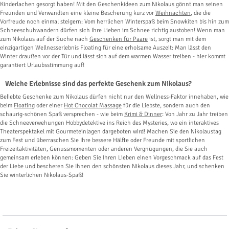
Kinderlachen gesorgt haben! Mit den Geschenkideen zum Nikolaus gönnt man seinen
Freunden und Verwandten eine kleine Bescherung kurz vor
Weihnachten
, die die
Vorfreude noch einmal steigern: Vom herrlichen Winterspaß beim Snowkiten bis hin zum
Schneeschuhwandern dürfen sich Ihre Lieben im Schnee richtig austoben! Wenn man
zum Nikolaus auf der Suche nach
Geschenken für Paare
ist, sorgt man mit dem
einzigartigen Wellnesserlebnis Floating für eine erholsame Auszeit: Man lässt den
Winter draußen vor der Tür und lässt sich auf dem warmen Wasser treiben - hier kommt
garantiert Urlaubsstimmung auf!
Welche Erlebnisse sind das perfekte Geschenk zum Nikolaus?
Beliebte Geschenke zum Nikolaus dürfen nicht nur den Wellness-Faktor innehaben, wie
beim
Floating
oder einer
Hot Chocolat Massage
für die Liebste, sondern auch den
schaurig-schönen Spaß versprechen - wie beim
Krimi & Dinner
: Von Jahr zu Jahr treiben
die Schneeverwehungen Hobbydetektive ins Reich des Mysteries, wo ein interaktives
Theaterspektakel mit Gourmeteinlagen dargeboten wird! Machen Sie den Nikolaustag
zum Fest und überraschen Sie Ihre bessere Hälfte oder Freunde mit sportlichen
Freizeitaktivitäten, Genussmomenten oder anderen Vergnügungen, die Sie auch
gemeinsam erleben können: Geben Sie Ihren Lieben einen Vorgeschmack auf das Fest
der Liebe und bescheren Sie Ihnen den schönsten Nikolaus dieses Jahr, und schenken
Sie winterlichen Nikolaus-Spaß!