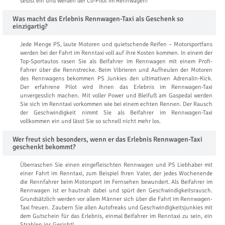
selbst ein und werden der Co-Pilot im Rennwagen!
Was macht das Erlebnis Rennwagen-Taxi als Geschenk so
einzigartig?
Jede Menge PS, laute Motoren und quietschende Reifen – Motorsportfans
werden bei der Fahrt im Renntaxi voll auf ihre Kosten kommen. In einem der
Top-Sportautos rasen Sie als Beifahrer im Rennwagen mit einem Profi-
Fahrer über die Rennstrecke. Beim Vibrieren und Aufheulen der Motoren
des Rennwagens bekommen PS Junkies den ultimativen Adrenalin-Kick.
Der erfahrene Pilot wird Ihnen das Erlebnis im Rennwagen-Taxi
unvergesslich machen. Mit voller Power und Bleifuß am Gaspedal werden
Sie sich im Renntaxi vorkommen wie bei einem echten Rennen. Der Rausch
der Geschwindigkeit nimmt Sie als Beifahrer im Rennwagen-Taxi
vollkommen ein und lässt Sie so schnell nicht mehr los.
Wer freut sich besonders, wenn er das Erlebnis Rennwagen-Taxi
geschenkt bekommt?
Überraschen Sie einen eingefleischten Rennwagen und PS Liebhaber mit
einer Fahrt im Renntaxi, zum Beispiel Ihren Vater, der jedes Wochenende
die Rennfahrer beim Motorsport im Fernsehen bewundert. Als Beifahrer im
Rennwagen ist er hautnah dabei und spürt den Geschwindigkeitsrausch.
Grundsätzlich werden vor allem Männer sich über die Fahrt im Rennwagen-
Taxi freuen. Zaubern Sie allen Autofreaks und Geschwindigkeitsjunkies mit
dem Gutschein für das Erlebnis, einmal Beifahrer im Renntaxi zu sein, ein
Strahlen ins Gesicht!