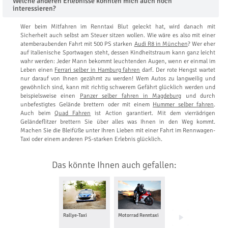
Welche anderen Erlebnisse könnten mich auch noch
interessieren?
Wer beim Mitfahren im Renntaxi Blut geleckt hat, wird danach mit
Sicherheit auch selbst am Steuer sitzen wollen. Wie wäre es also mit einer
atemberaubenden Fahrt mit 500 PS starken
Audi R8 in München
? Wer eher
auf italienische Sportwagen steht, dessen Kindheitstraum kann ganz leicht
wahr werden: Jeder Mann bekommt leuchtenden Augen, wenn er einmal im
Leben einen
Ferrari selber in Hamburg fahren
darf. Der rote Hengst wartet
nur darauf von Ihnen gezähmt zu werden! Wem Autos zu langweilig und
gewöhnlich sind, kann mit richtig schwerem Gefährt glücklich werden und
beispielsweise einen
Panzer selber fahren in Magdeburg
und durch
unbefestigtes Gelände brettern oder mit einem
Hummer selber fahren
.
Auch beim
Quad Fahren
ist Action garantiert. Mit dem vierrädrigen
Geländeflitzer brettern Sie über alles was Ihnen in den Weg kommt.
Machen Sie die Bleifüße unter Ihren Lieben mit einer Fahrt im Rennwagen-
Taxi oder einem anderen PS-starken Erlebnis glücklich.
Das könnte Ihnen auch gefallen:
Rallye-Taxi
Motorrad Renntaxi
Drift Taxi