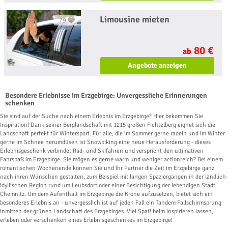
Limousine mieten
79
80 €
ab
Angebote anzeigen
Besondere Erlebnisse im Erzgebirge: Unvergessliche Erinnerungen
schenken
Sie sind auf der Suche nach einem Erlebnis im Erzgebirge? Hier bekommen Sie
Inspiration! Dank seiner Berglandschaft mit 1215 großen Fichtelberg eignet sich die
Landschaft perfekt für Wintersport. Für alle, die im Sommer gerne radeln und im Winter
gerne im Schnee herumdüsen ist Snowbiking eine neue Herausforderung - dieses
Erlebnisgeschenk verbindet Rad- und Skifahren und verspricht den ultimativen
Fahrspaß im Erzgebirge. Sie mögen es gerne warm und weniger actionreich? Bei einem
romantischen Wochenende können Sie und Ihr Partner die Zeit im Erzgebirge ganz
nach ihren Wünschen gestalten, zum Beispiel mit langen Spaziergängen in der ländlich-
idyllischen Region rund um Leubsdorf oder einer Besichtigung der lebendigen Stadt
Chemnitz. Um dem Aufenthalt im Erzgebirge die Krone aufzusetzen, bietet sich ein
besonderes Erlebnis an - unvergesslich ist auf jeden Fall ein Tandem Fallschirmsprung
inmitten der grünen Landschaft des Erzgebirges. Viel Spaß beim inspirieren lassen,
erleben oder verschenken eines Erlebnisgeschenkes im Erzgebirge!