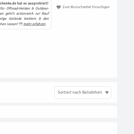
chenke.de hat es ausprobiert!
Zum Wunschzettel hinzufügen
für Offroad-Helden & Outdoor-
n geht’s actionreich zu! Rauf
prige Gelände brettern & den
hen lassen!
mehr erfahren
Sortiert nach Beliebtheit