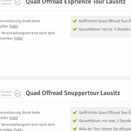
Quad Offroad Exprience Tour Lausitz
Standard
Anbieter
vereinbarung direkt beim
GefÃ¼hrte Quad Offroad Tour 
talter
(
Info
)
Gesamtdauer von ca. 3 Stunden
r Veranstaltungsort erst nach dem
insehbar
(
Info
)
Quad Offroad Snuppertour Lausitz
Standard
Anbieter
vereinbarung direkt beim
GefÃ¼hrte Quad Offroad Tour 
talter
(
Info
)
Gesamtdauer von max. 2 Stund
r Veranstaltungsort erst nach dem
90% der Tour fahren Sie offroad
insehbar
(
Info
)