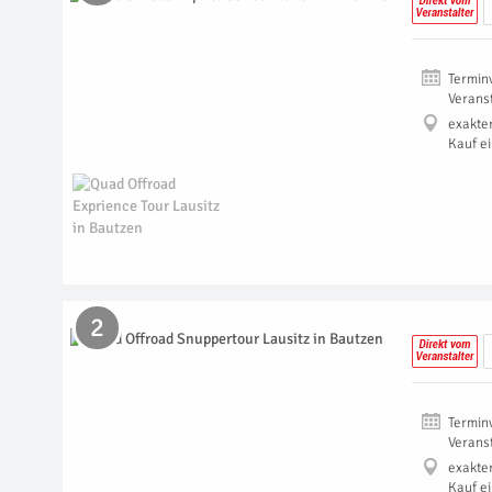
Termin
Verans
exakte
Kauf e
2
Termin
Verans
exakte
Kauf e