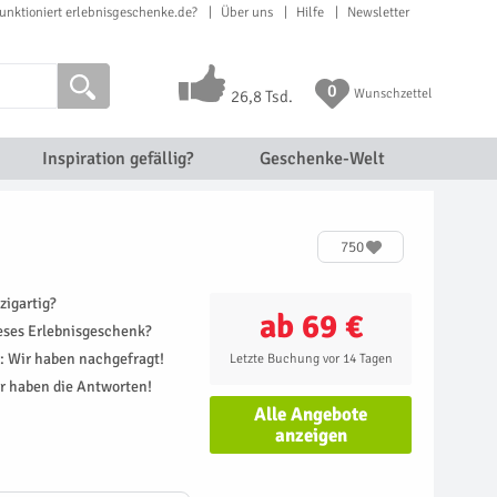
unktioniert erlebnisgeschenke.de?
Über uns
Hilfe
Newsletter
0
Wunschzettel
26,8 Tsd.
Inspiration gefällig?
Geschenke-Welt
750
zigartig?
ab 69 €
ieses Erlebnisgeschenk?
r: Wir haben nachgefragt!
Letzte Buchung vor 14 Tagen
r haben die Antworten!
Alle Angebote
anzeigen