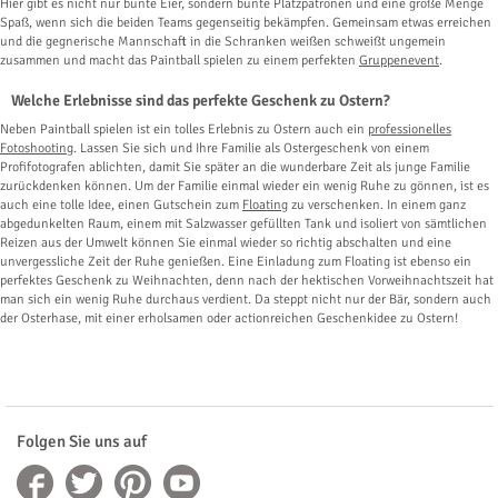
Hier gibt es nicht nur bunte Eier, sondern bunte Platzpatronen und eine große Menge
Spaß, wenn sich die beiden Teams gegenseitig bekämpfen. Gemeinsam etwas erreichen
und die gegnerische Mannschaft in die Schranken weißen schweißt ungemein
zusammen und macht das Paintball spielen zu einem perfekten
Gruppenevent
.
Welche Erlebnisse sind das perfekte Geschenk zu Ostern?
Neben Paintball spielen ist ein tolles Erlebnis zu Ostern auch ein
professionelles
Fotoshooting
. Lassen Sie sich und Ihre Familie als Ostergeschenk von einem
Profifotografen ablichten, damit Sie später an die wunderbare Zeit als junge Familie
zurückdenken können. Um der Familie einmal wieder ein wenig Ruhe zu gönnen, ist es
auch eine tolle Idee, einen Gutschein zum
Floating
zu verschenken. In einem ganz
abgedunkelten Raum, einem mit Salzwasser gefüllten Tank und isoliert von sämtlichen
Reizen aus der Umwelt können Sie einmal wieder so richtig abschalten und eine
unvergessliche Zeit der Ruhe genießen. Eine Einladung zum Floating ist ebenso ein
perfektes Geschenk zu Weihnachten, denn nach der hektischen Vorweihnachtszeit hat
man sich ein wenig Ruhe durchaus verdient. Da steppt nicht nur der Bär, sondern auch
der Osterhase, mit einer erholsamen oder actionreichen Geschenkidee zu Ostern!
Folgen Sie uns auf