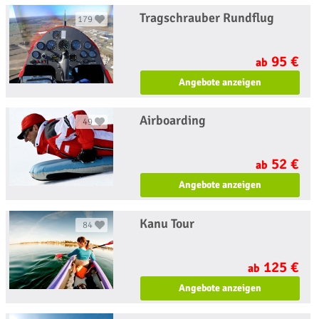
Tragschrauber Rundflug
179
95 €
ab
Angebote anzeigen
Airboarding
49
52 €
ab
Angebote anzeigen
Kanu Tour
84
125 €
ab
Angebote anzeigen