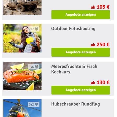
105 €
ab
Angebote anzeigen
Outdoor Fotoshooting
17
250 €
ab
Angebote anzeigen
Meeresfrüchte & Fisch
46
Kochkurs
130 €
ab
Angebote anzeigen
Hubschrauber Rundflug
542