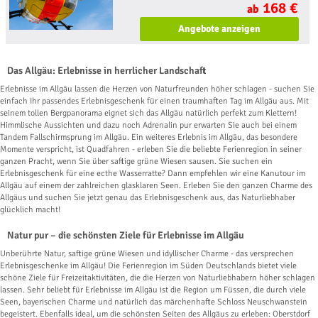
168 €
ab
Angebote anzeigen
Das Allgäu: Erlebnisse in herrlicher Landschaft
Erlebnisse im Allgäu lassen die Herzen von Naturfreunden höher schlagen - suchen Sie
einfach Ihr passendes Erlebnisgeschenk für einen traumhaften Tag im Allgäu aus. Mit
seinem tollen Bergpanorama eignet sich das Allgäu natürlich perfekt zum Klettern!
Himmlische Aussichten und dazu noch Adrenalin pur erwarten Sie auch bei einem
Tandem Fallschirmsprung im Allgäu. Ein weiteres Erlebnis im Allgäu, das besondere
Momente verspricht, ist Quadfahren - erleben Sie die beliebte Ferienregion in seiner
ganzen Pracht, wenn Sie über saftige grüne Wiesen sausen. Sie suchen ein
Erlebnisgeschenk für eine ecthe Wasserratte? Dann empfehlen wir eine Kanutour im
Allgäu auf einem der zahlreichen glasklaren Seen. Erleben Sie den ganzen Charme des
Allgäus und suchen Sie jetzt genau das Erlebnisgeschenk aus, das Naturliebhaber
glücklich macht!
Natur pur – die schönsten Ziele für Erlebnisse im Allgäu
Unberührte Natur, saftige grüne Wiesen und idyllischer Charme - das versprechen
Erlebnisgeschenke im Allgäu! Die Ferienregion im Süden Deutschlands bietet viele
schöne Ziele für Freizeitaktivitäten, die die Herzen von Naturliebhabern höher schlagen
lassen. Sehr beliebt für Erlebnisse im Allgäu ist die Region um Füssen, die durch viele
Seen, bayerischen Charme und natürlich das märchenhafte Schloss Neuschwanstein
begeistert. Ebenfalls ideal, um die schönsten Seiten des Allgäus zu erleben: Oberstdorf