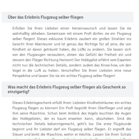
Über das Erlebnis Flugzeug selber fliegen
Erfüllen Sie Ihren Liebsten einen Herzenswunsch und lassen Sie sie
wahrhaftig abheben: Gemeinsam mit einem Profi dürfen sie ein Flugzeug
selber fliegen! Dieses exklusive Erlebnis zaubert ein großes Strahlen ins
Gesicht Ihrer Abenteurer und ist genau das Richtige für all jene, die von
Kindheit an davon geträumt haben, die Lüfte zu erobern. Sie lassen sich
von den Flugzeugen verzaubern, atmen das Gefühl der Freiheit ein und
steuern den Flieger Richtung Horizont! Der Hobbypilot erfährt vom Experten
nicht nur die technischen Details, sondern zudem das Know-how, um den
Vogel in die Luft zu heben. Verschaffen Sie Ihren Liebsten eine neue
Perspektive und lassen Sie sie ein echtes Flugzeug selber fliegen!
Was macht das Erlebnis Flugzeug selber fliegen als Geschenk so
einzigartig?
Dieses Erlebnisgeschenk erfüllt Ihren Liebsten Kindheitsträume: ein echtes
Flugzeug fliegen zu können! Ein Profi begrüßt Ihren Überflieger und zeigt
ihm seine Maschine. Schon beim Anblick des Vogels leuchten die Augen
des Hobbypiloten, der es kaum erwarten kann, abzuheben. Sind die
technischen Details bekanntgemacht, geht’s los: Die erste Flugstunde
beginnt und Ihr Liebster darf ein Flugzeug selber fliegen. Er ergreift das
Steuer und lenkt die Maschine, wohin er möchte. Lassen Sie Ihren Schatz