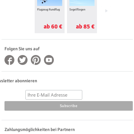
Flugzeug Rundflug
Segelfliegen
Gleitschirm
Tandemflug
ab 60 €
ab 85 €
ab 115 €
Folgen Sie uns auf
sletter abonnieren
Zahlungsmöglichkeiten bei Partnern