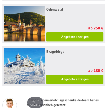
Odenwald
ab 250 €
Angebote anzeigen
Erzgebirge
ab 180 €
Angebote anzeigen
Tobias aus dem erlebnisgeschenke.de-Team hat es
Tap to
expand
für Sie persönlich getestet!