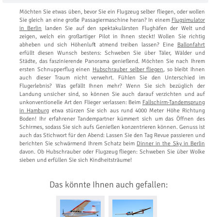
Möchten Sie etwas üben, bevor Sie ein Flugzeug selber fliegen, oder wollen
Sie gleich an eine große Passagiermaschine heran? In einem
Flugsimulator
in Berlin
landen Sie auf den spektakulärsten Flughäfen der Welt und
zeigen, welch ein großartiger Pilot in Ihnen steckt! Wollen Sie richtig
abheben und sich Höhenluft atmend treiben lassen? Eine
Ballonfahrt
erfüllt diesen Wunsch bestens: Schweben Sie über Täler, Wälder und
Städte, das faszinierende Panorama genießend. Möchten Sie nach Ihrem
ersten Schnupperflug einen
Hubschrauber selber fliegen
, so bleibt Ihnen
auch dieser Traum nicht verwehrt. Fühlen Sie den Unterschied im
Flugerlebnis? Was gefällt Ihnen mehr? Wenn Sie sich bezüglich der
Landung unsicher sind, so können Sie auch darauf verzichten und auf
unkonventionelle Art den Flieger verlassen: Beim
Fallschirm-Tandemsprung
in Hamburg
etwa stürzen Sie sich aus rund 4000 Meter Höhe Richtung
Boden! Ihr erfahrener Tandempartner kümmert sich um das Öffnen des
Schirmes, sodass Sie sich aufs Genießen konzentrieren können. Genuss ist
auch das Stichwort für den Abend: Lassen Sie den Tag Revue passieren und
berichten Sie schwärmend Ihrem Schatz beim
Dinner in the Sky in Berlin
davon. Ob Hubschrauber oder Flugzeug fliegen: Schweben Sie über Wolke
sieben und erfüllen Sie sich Kindheitsträume!
Das könnte Ihnen auch gefallen: