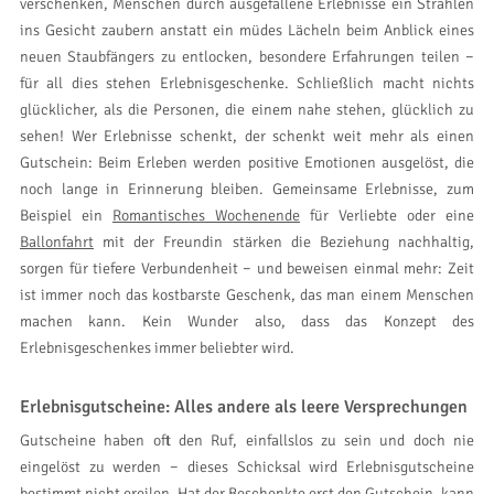
verschenken, Menschen durch ausgefallene Erlebnisse ein Strahlen
ins Gesicht zaubern anstatt ein müdes Lächeln beim Anblick eines
neuen Staubfängers zu entlocken, besondere Erfahrungen teilen −
für all dies stehen Erlebnisgeschenke. Schließlich macht nichts
glücklicher, als die Personen, die einem nahe stehen, glücklich zu
sehen! Wer Erlebnisse schenkt, der schenkt weit mehr als einen
Gutschein: Beim Erleben werden positive Emotionen ausgelöst, die
noch lange in Erinnerung bleiben. Gemeinsame Erlebnisse, zum
Beispiel ein
Romantisches Wochenende
für Verliebte oder eine
Ballonfahrt
mit der Freundin stärken die Beziehung nachhaltig,
sorgen für tiefere Verbundenheit − und beweisen einmal mehr: Zeit
ist immer noch das kostbarste Geschenk, das man einem Menschen
machen kann. Kein Wunder also, dass das Konzept des
Erlebnisgeschenkes immer beliebter wird.
Erlebnisgutscheine: Alles andere als leere Versprechungen
Gutscheine haben oft den Ruf, einfallslos zu sein und doch nie
eingelöst zu werden − dieses Schicksal wird Erlebnisgutscheine
bestimmt nicht ereilen. Hat der Beschenkte erst den Gutschein, kann