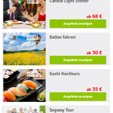
Candle Light Dinner
811
68 €
ab
Angebote anzeigen
Ballon fahren
1155
30 €
ab
Angebote anzeigen
Sushi Kochkurs
379
35 €
ab
Angebote anzeigen
Segway Tour
471