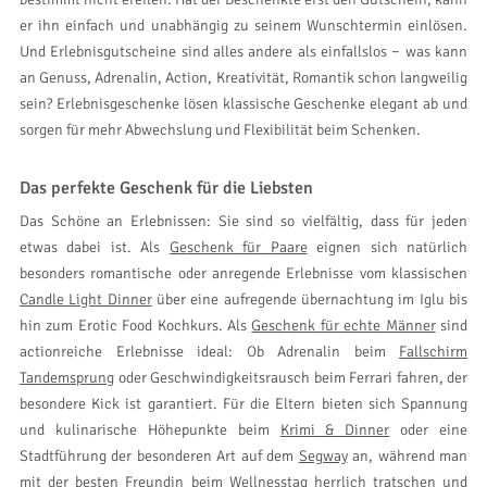
er ihn einfach und unabhängig zu seinem Wunschtermin einlösen.
Und Erlebnisgutscheine sind alles andere als einfallslos − was kann
an Genuss, Adrenalin, Action, Kreativität, Romantik schon langweilig
sein? Erlebnisgeschenke lösen klassische Geschenke elegant ab und
sorgen für mehr Abwechslung und Flexibilität beim Schenken.
Das perfekte Geschenk für die Liebsten
Das Schöne an Erlebnissen: Sie sind so vielfältig, dass für jeden
etwas dabei ist. Als
Geschenk für Paare
eignen sich natürlich
besonders romantische oder anregende Erlebnisse vom klassischen
Candle Light Dinner
über eine aufregende übernachtung im Iglu bis
hin zum Erotic Food Kochkurs. Als
Geschenk für echte Männer
sind
actionreiche Erlebnisse ideal: Ob Adrenalin beim
Fallschirm
Tandemsprung
oder Geschwindigkeitsrausch beim Ferrari fahren, der
besondere Kick ist garantiert. Für die Eltern bieten sich Spannung
und kulinarische Höhepunkte beim
Krimi & Dinner
oder eine
Stadtführung der besonderen Art auf dem
Segway
an, während man
mit der besten Freundin beim Wellnesstag herrlich tratschen und