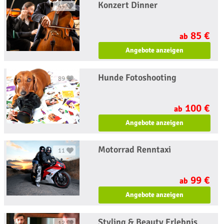
Konzert Dinner
44
85 €
ab
Angebote anzeigen
Hunde Fotoshooting
89
100 €
ab
Angebote anzeigen
Motorrad Renntaxi
11
99 €
ab
Angebote anzeigen
Styling & Beauty Erlebnis
12