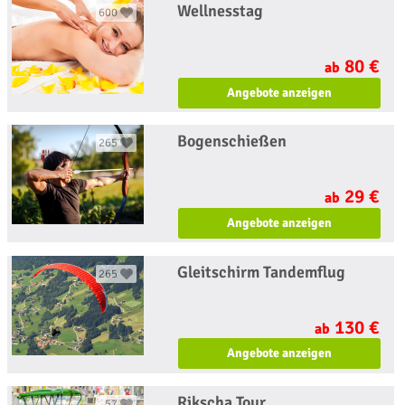
Wellnesstag
600
80 €
ab
Angebote anzeigen
Bogenschießen
265
29 €
ab
Angebote anzeigen
Gleitschirm Tandemflug
265
130 €
ab
Angebote anzeigen
Rikscha Tour
57