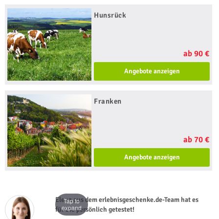
Hunsrück
ab 90 €
Angebote anzeigen
Franken
ab 70 €
Angebote anzeigen
Elena aus dem erlebnisgeschenke.de-Team hat es
Tap to
expand
für Sie persönlich getestet!