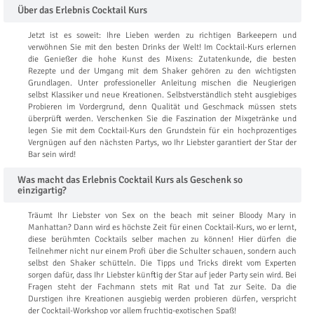
Über das Erlebnis Cocktail Kurs
Jetzt ist es soweit: Ihre Lieben werden zu richtigen Barkeepern und
verwöhnen Sie mit den besten Drinks der Welt! Im Cocktail-Kurs erlernen
die Genießer die hohe Kunst des Mixens: Zutatenkunde, die besten
Rezepte und der Umgang mit dem Shaker gehören zu den wichtigsten
Grundlagen. Unter professioneller Anleitung mischen die Neugierigen
selbst Klassiker und neue Kreationen. Selbstverständlich steht ausgiebiges
Probieren im Vordergrund, denn Qualität und Geschmack müssen stets
überprüft werden. Verschenken Sie die Faszination der Mixgetränke und
legen Sie mit dem Cocktail-Kurs den Grundstein für ein hochprozentiges
Vergnügen auf den nächsten Partys, wo Ihr Liebster garantiert der Star der
Bar sein wird!
Was macht das Erlebnis Cocktail Kurs als Geschenk so
einzigartig?
Träumt Ihr Liebster von Sex on the beach mit seiner Bloody Mary in
Manhattan? Dann wird es höchste Zeit für einen Cocktail-Kurs, wo er lernt,
diese berühmten Cocktails selber machen zu können! Hier dürfen die
Teilnehmer nicht nur einem Profi über die Schulter schauen, sondern auch
selbst den Shaker schütteln. Die Tipps und Tricks direkt vom Experten
sorgen dafür, dass Ihr Liebster künftig der Star auf jeder Party sein wird. Bei
Fragen steht der Fachmann stets mit Rat und Tat zur Seite. Da die
Durstigen ihre Kreationen ausgiebig werden probieren dürfen, verspricht
der Cocktail-Workshop vor allem fruchtig-exotischen Spaß!