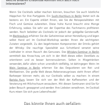
Welche anderen Erlebnisse könnten mich auch noch
interessieren?
Wenn Sie Cocktails selber machen können, brauchen Sie auch köstliche
Häppchen für Ihre Partygäste. Ein
Sushi-Kochkurs in Berlin
bietet sich da
bestens an: Ein Experte erklärt Ihnen, wie Sie die Reisspezialitäten mit
Fisch und Gemüse zubereiten. Diese hohe Kunst braucht eine Menge
Erfahrung, sodass Sie sehr von der Expertise des Fachmanns profitieren
werden. Noch beliebter als Cocktails ist jedoch der goldgelbe Gerstensaft.
Im
Bierbraukurs
erfahren Sie die Geheimnisse seiner Herstellung und legen
selbst Hand an! Im Cocktail-Workshop werden Ihnen die wichtigsten
Zutaten vorgestellt. Zu den begehrtesten Komponenten der Drinks gehört
der Whisky: Die rauchige Spezialität aus Schottland versetzt seine
Liebhaber in einen Rausch des Genusses. Das
Whiskey-Seminar in Berlin
vermittelt das Know-how, um sich in der Welt dieses edlen Destillats zu
orientieren und es besser kennenzulernen. Selten in Mixgetränken
verwendet, dafür allein schon unendlich vielfältig, ist dahingegen Wein: Im
Wein Seminar in Berlin
erlernen Sie das Degustieren von Rot- und
Weißweinen. Die große Welt dieses Rebenerzeugnisses steht Ihnen offen!
Barkeeper können mehr, als nur Cocktails selber zu machen: In einem
Barista Kurs
lassen Sie sich von der Welt der Kaffeesorten und der
Verzierung mit Milchschaum verzaubern. Mit diesen Seminaren sind Sie für
jeden Besuch gewappnet und werden Ihre Liebsten verwöhnen. Im Cocktail
Kurs mixen Sie sich pure Lebensfreude!
Das könnte Ihnen auch gefallen: