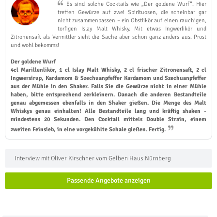
Es sind solche Cocktails wie „Der goldene Wurf“. Hier
treffen Gewürze auf zwei Spirituosen, die scheinbar gar
nicht zusammenpassen – ein Obstlikör auf einen rauchigen,
torfigen Islay Malt Whisky. Mit etwas Ingwerlikör und
Zitronensaft als Vermittler sieht die Sache aber schon ganz anders aus. Prost
und wohl bekomms!
Der goldene Wurf
4cl Marillenlikör, 1 cl Islay Malt Whisky, 2 cl frischer Zitronensaft, 2 cl
Ingwersirup, Kardamom & Szechuanpfeffer Kardamom und Szechuanpfeffer
aus der Mühle in den Shaker. Falls Sie die Gewürze nicht in einer Mühle
haben, bitte entsprechend zerkleinern. Danach die anderen Bestandteile
genau abgemessen ebenfalls in den Shaker gießen. Die Menge des Malt
Whiskys genau einhalten! Alle Bestandteile lang und kräftig shaken -
mindestens 20 Sekunden. Den Cocktail mittels Double Strain, einem
zweiten Feinsieb, in eine vorgekühlte Schale gießen. Fertig.
Interview mit Oliver Kirschner vom Gelben Haus Nürnberg
Passende Angebote anzeigen