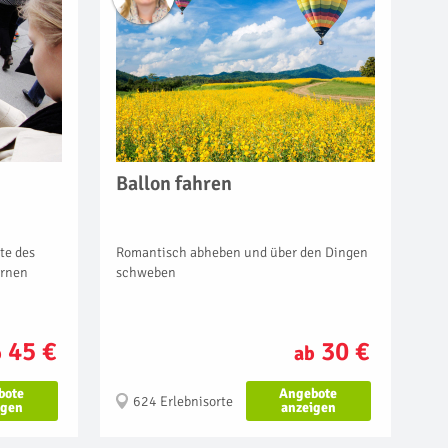
Ballon fahren
Romantisch abheben und über den Dingen
te des
schweben
ernen
30 €
45 €
ab
b
Angebote
bote
624 Erlebnisorte
anzeigen
igen