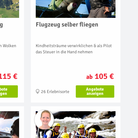
Flugzeug selber fliegen
ug
Kindheitsträume verwirklichen & als Pilot
en Wolken
das Steuer in die Hand nehmen
105 €
115 €
ab
Angebote
bote
26 Erlebnisorte
anzeigen
igen