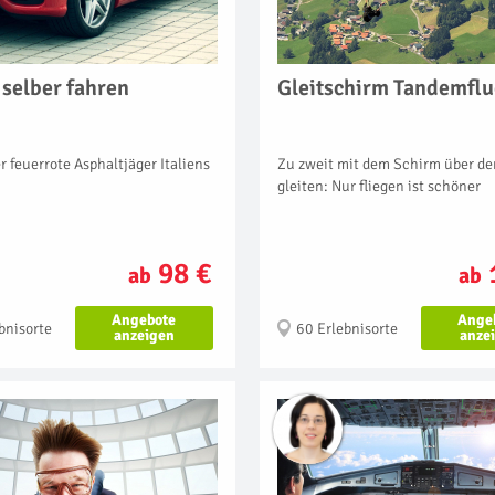
 selber fahren
Gleitschirm Tandemfl
er feuerrote Asphaltjäger Italiens
Zu zweit mit dem Schirm über d
gleiten: Nur fliegen ist schöner
98 €
ab
ab
Angebote
Ange
bnisorte
60 Erlebnisorte
anzeigen
anze