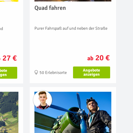
Quad fahren
Purer Fahrspaß auf und neben der Straße
nd
20 €
27 €
ab
b
Angebote
bote
50 Erlebnisorte
anzeigen
igen