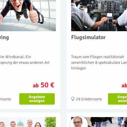
ying
Flugsimulator
l im Windkanal: Ein
Traum vom Fliegen realitätsnah
msprung der etwas anderen Art
verwirklichen & spektakuläre L
hinlegen
50 €
ab
a
Angebote
Ange
nisorte
29 Erlebnisorte
anzeigen
anze