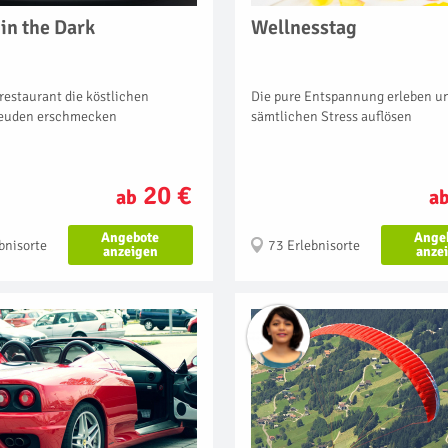
in the Dark
Wellnesstag
restaurant die köstlichen
Die pure Entspannung erleben u
euden erschmecken
sämtlichen Stress auflösen
20 €
ab
a
Angebote
Ange
bnisorte
73 Erlebnisorte
anzeigen
anze