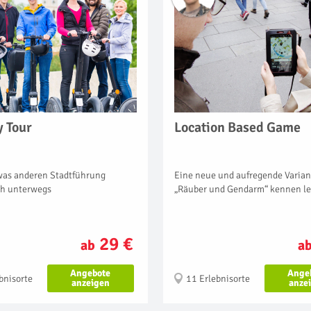
 Tour
Location Based Game
twas anderen Stadtführung
Eine neue und aufregende Varian
ch unterwegs
„Räuber und Gendarm“ kennen l
29 €
ab
a
Angebote
Ange
bnisorte
11 Erlebnisorte
anzeigen
anze