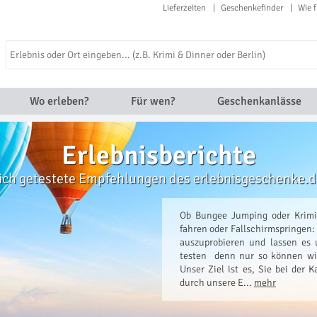
Lieferzeiten
Geschenkefinder
Wie f
Wo erleben?
Für wen?
Geschenkanlässe
Erlebnisberichte
ich getestete Empfehlungen des erlebnisgeschenke.
Ob Bungee Jumping oder Krimi 
fahren oder Fallschirmspringen: 
auszuprobieren und lassen es 
testen  denn nur so können w
Unser Ziel ist es, Sie bei der
durch unsere E...