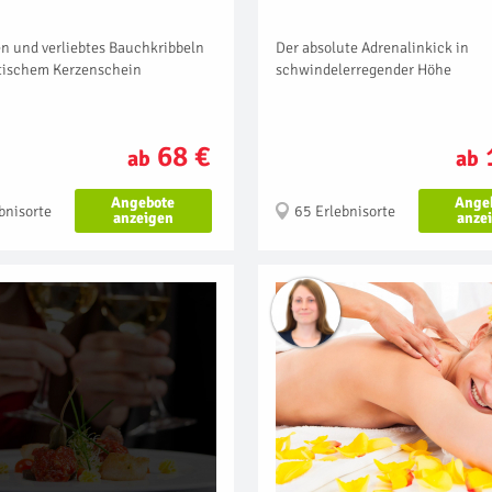
n und verliebtes Bauchkribbeln
Der absolute Adrenalinkick in
tischem Kerzenschein
schwindelerregender Höhe
68 €
ab
ab
Angebote
Ange
bnisorte
65 Erlebnisorte
anzeigen
anze