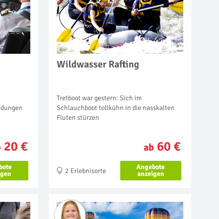
Wildwasser Rafting
Tretboot war gestern: Sich im
Schlauchboot tollkühn in die nasskalten
andungen
Fluten stürzen
60 €
20 €
ab
b
Angebote
bote
2 Erlebnisorte
anzeigen
igen