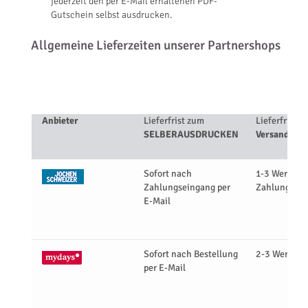
jederzeit den per E-Mail erhaltenen PDF-
Gutschein selbst ausdrucken.
Allgemeine Lieferzeiten unserer Partnershops
Anbieter
Lieferfrist zum
Lieferfrist fü
SELBERAUSDRUCKEN
Versand
Sofort nach
1-3 Werktag
Zahlungseingang per
Zahlungsei
E-Mail
Sofort nach Bestellung
2-3 Werktag
per E-Mail