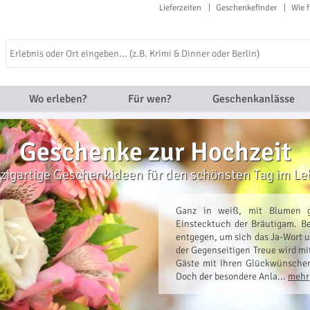
Lieferzeiten
Geschenkefinder
Wie f
Wo erleben?
Für wen?
Geschenkanlässe
Geschenke zur Hochzeit
zigartige Geschenkideen für den schönsten Tag im L
Ganz in weiß, mit Blumen 
Einstecktuch der Bräutigam. Be
entgegen, um sich das Ja-Wort 
der Gegenseitigen Treue wird m
Gäste mit Ihren Glückwünschen
Doch der besondere Anla...