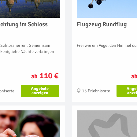
chtung im Schloss
Flugzeug Rundflug
 Schlossherren: Gemeinsam
Frei wie ein Vogel den Himmel du
 königliche Nächte verbringen
110 €
ab
a
Angebote
Ange
bnisorte
35 Erlebnisorte
anzeigen
anze