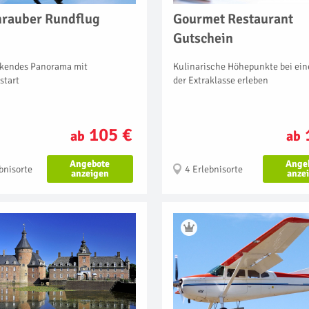
rauber Rundflug
Gourmet Restaurant
Gutschein
kendes Panorama mit
Kulinarische Höhepunkte bei ei
start
der Extraklasse erleben
105 €
ab
ab
Angebote
Ange
bnisorte
4 Erlebnisorte
anzeigen
anze