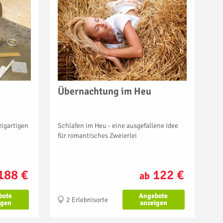
Übernachtung im Heu
Schlafen im Heu - eine ausgefallene Idee
zigartigen
für romantisches Zweierlei
122 €
188 €
ab
Angebote
bote
2 Erlebnisorte
anzeigen
igen