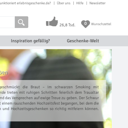
unktioniert erlebnisgeschenke.de?
Über uns
Hilfe
Newsletter
0
Wunschzettel
26,8 Tsd.
Inspiration gefällig?
Geschenke-Welt
eben
geschmückt die Braut – im schwarzen Smoking mit
ide treten mit ruhigen Schritten feierlich dem Traualtar
und das Versprechen auf ewige Treue zu geben. Der Schwur
it einem rauschenden Hochzeitsfest begangen, bei dem die
 und Hochzeitsgeschenken so richtig mitfeiern können.