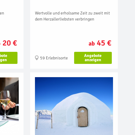
Wertvolle und erholsame Zeit zu zweit mit
hen
dem Herzallerliebsten verbringen
45 €
20 €
ab
b
Angebote
bote
59 Erlebnisorte
anzeigen
igen