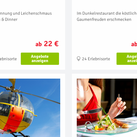
annung und Leichenschmaus
Im Dunkelrestaurant die köstlic
i & Dinner
Gaumenfreuden erschmecken
22 €
ab
a
Angebote
Ange
ebnisorte
24 Erlebnisorte
anzeigen
anze