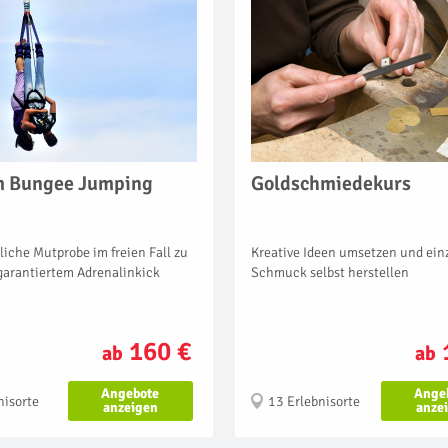
 Bungee Jumping
Goldschmiedekurs
iche Mutprobe im freien Fall zu
Kreative Ideen umsetzen und ein
garantiertem Adrenalinkick
Schmuck selbst herstellen
160 €
ab
ab
Angebote
Ange
nisorte
13 Erlebnisorte
anzeigen
anze