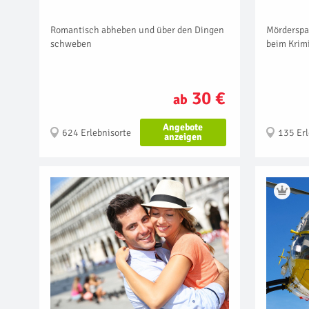
Romantisch abheben und über den Dingen
Mördersp
schweben
beim Krim
30 €
ab
Angebote
624 Erlebnisorte
135 Erl
anzeigen