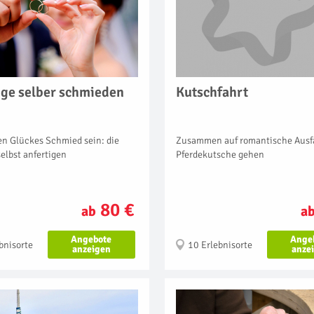
nge selber schmieden
Kutschfahrt
en Glückes Schmied sein: die
Zusammen auf romantische Ausfa
elbst anfertigen
Pferdekutsche gehen
80 €
ab
a
Angebote
Ange
bnisorte
10 Erlebnisorte
anzeigen
anze