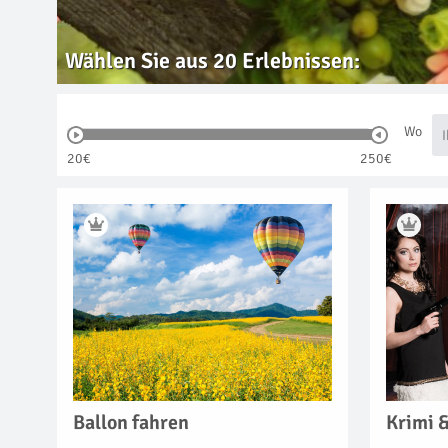
Wählen Sie aus
20
Erlebnissen:
Wo
20€
250€
Ballon fahren
Krimi 