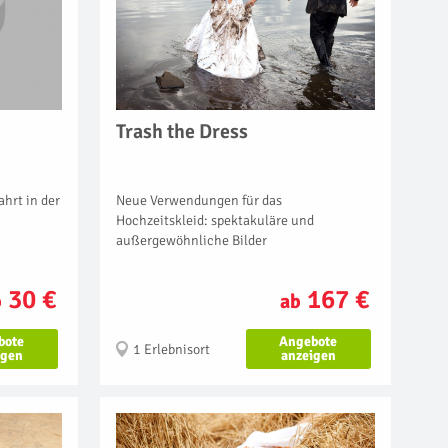
Trash the Dress
Neue Verwendungen für das
hrt in der
Hochzeitskleid: spektakuläre und
außergewöhnliche Bilder
167 €
30 €
ab
b
Angebote
bote
1 Erlebnisort
anzeigen
igen