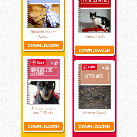
Hundeknochen-
Kekse
Fummelmatte
DOWNLOADEN
DOWNLOADEN
Save
Save
Hundespielzeug
aus T-Shirts
Katzen-Angel
DOWNLOADEN
DOWNLOADEN