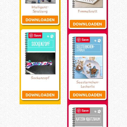
Intelligenz-
Spielzeug
Fummelbrett
DOWNLOADEN
DOWNLOADEN
Save
Save
Sockenzopf
Seesternchen-
Leckerlis
DOWNLOADEN
DOWNLOADEN
Save