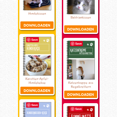
Hundekissen
Baldriankissen
DOWNLOADEN
DOWNLOADEN
Save
Save
Karotten-Apfel-
Hundekekse
Katzentreppe aus
Regalbrettern
DOWNLOADEN
DOWNLOADEN
Save
Save