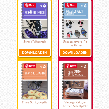
Save
Save
Schnüffelteppich
Spielzeugmaus für
die Katze
DOWNLOADEN
DOWNLOADEN
Save
Save
Ei am Stil Leckerlis
Vintage Katzen-
Koffer-Schlafplatz