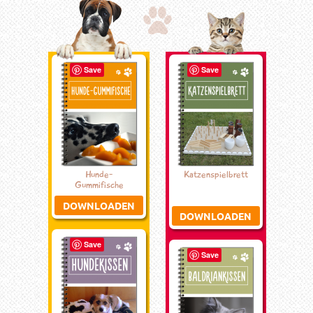
Save
Save
Hunde-
Katzenspielbrett
Gummifische
DOWNLOADEN
DOWNLOADEN
Save
Save