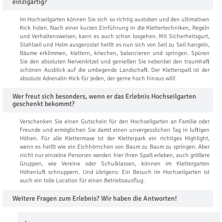
einzigartig?
Im Hochseilgarten können Sie sich so richtig austoben und den ultimativen
Kick holen. Nach einer kurzen Einführung in die Klettertechniken, Regeln
und Verhaltensweisen, kann es auch schon losgehen. Mit Sicherheitsgurt,
Stahlseil und Helm ausgerüstet heißt es nun sich von Seil zu Seil hangeln,
Bäume erklimmen, klettern, kriechen, balancieren und springen. Spüren
Sie den absoluten Nervenkitzel und genießen Sie nebenbei den traumhaft
schönen Ausblick auf die umliegende Landschaft. Der Kletterspaß ist der
absolute Adrenalin-Kick für jeden, der gerne hoch hinaus will!
Wer freut sich besonders, wenn er das Erlebnis Hochseilgarten
geschenkt bekommt?
Verschenken Sie einen Gutschein für den Hochseilgarten an Familie oder
Freunde und ermöglichen Sie damit einen unvergesslichen Tag in luftigen
Höhen. Für alle Klettermaxe ist der Kletterpark ein richtiges Highlight,
wenn es heißt wie ein Eichhörnchen von Baum zu Baum zu springen. Aber
nicht nur einzelne Personen werden hier ihren Spaß erleben, auch größere
Gruppen, wie Vereine oder Schulklassen, können im Klettergarten
Höhenluft schnuppern. Und übrigens: Ein Besuch im Hochseilgarten ist
auch ein tolle Location für einen Betriebsausflug.
Weitere Fragen zum Erlebnis? Wir haben die Antworten!