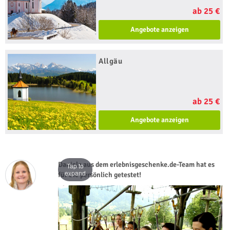
ab 25 €
Angebote anzeigen
Allgäu
ab 25 €
Angebote anzeigen
Daniela aus dem erlebnisgeschenke.de-Team hat es
Tap to
expand
für Sie persönlich getestet!