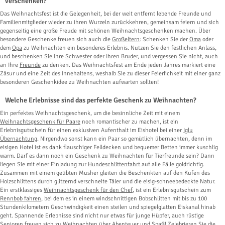
verschenken?
Das Weihnachtsfest ist die Gelegenheit, bei der weit entfernt lebende Freunde und
Familienmitglieder wieder zu ihren Wurzeln zurückkehren, gemeinsam feiern und sich
gegenseitig eine große Freude mit schönen Weihnachtsgeschenken machen. Über
besondere Geschenke freuen sich auch die
Großeltern
: Schenken Sie der
Oma
oder
dem
Opa
zu Weihnachten ein besonderes Erlebnis. Nutzen Sie den festlichen Anlass,
und beschenken Sie Ihre
Schwester
oder Ihren
Bruder
, und vergessen Sie nicht, auch
an Ihre
Freunde
zu denken. Das Weihnachtsfest am Ende jeden Jahres markiert eine
Zäsur und eine Zeit des Innehaltens, weshalb Sie zu dieser Feierlichkeit mit einer ganz
besonderen Geschenkidee zu Weihnachten aufwarten sollten!
Welche Erlebnisse sind das perfekte Geschenk zu Weihnachten?
Ein perfektes Weihnachtsgeschenk, um die besinnliche Zeit mit einem
Weihnachtsgeschenk für Paare
noch romantischer zu machen, ist ein
Erlebnisgutschein für einen exklusiven Aufenthalt im Eishotel bei einer
Iglu
Übernachtung
. Nirgendwo sonst kann ein Paar so gemütlich übernachten, denn im
eisigen Hotel ist es dank flauschiger Felldecken und bequemer Betten immer kuschlig
warm. Darf es dann noch ein Geschenk zu Weihnachten für Tierfreunde sein? Dann
liegen Sie mit einer Einladung zur
Hundeschlittenfahrt
auf alle Fälle goldrichtig.
Zusammen mit einem geübten Musher gleiten die Beschenkten auf den Kufen des
Holzschlittens durch glitzernd verschneite Täler und die eisig-schneebedeckte Natur.
Ein erstklassiges
Weihnachtsgeschenk für den Chef
, ist ein Erlebnisgutschein zum
Rennbob fahren
, bei dem es in einem windschnittigen Bobschlitten mit bis zu 100
Stundenkilometern Geschwindigkeit einen steilen und spiegelglatten Eiskanal hinab
geht. Spannende Erlebnisse sind nicht nur etwas für junge Hüpfer, auch rüstige
Senioren
freuen sich zu Weihnachten über Abenteuer und Spaß! Zelebrieren Sie die