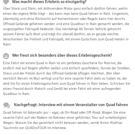
Was macht dieses Erlebnis so einzigartig?
Über Stock und Stein, mit dröhnendem Motor ganz einfach dorthin fahren, wohin
einen der eigene Wille trägt – das kann man beim Quad fahren in Rain. Ungestüm,
übermütig und ohne Rücksicht auf Konventionen oder Regeln kann hier durchs
Offroad-Gelände gefahren werden und eine Quadtour in Rain gemacht werden, die
ungezügelten Fahrspaß bedeutet. Das vierrädrige All Terrain Vehicle gehorcht
seinem Fahrer aufs Wort und trägt ihn überall dorthin, wo er gerade möchte.
Verschenken Sie Freiheit und Fahrspaß, mit einem Gutschein zum Quad mieten in
Rain!
Wer freut sich besonders über dieses Erlebnisgeschenk?
Eine Fahrt mit einem Quad in Rain ist ein perfektes Geschenk für Männer, die
endlich mal auf Regeln pfeifen wollen und einfach querfeldein, fernab der Straßen,
Staus und der Polizei durch das Offroad Gelände pflügen möchten. Wer über
reichlich Benzin im Blut verfügt und für eine rasante Fahrt stets zu haben ist, der
wird Sie für einen Erlebnisgutschein zum Quad fahren in Rain lieben. Schicken Sie
einen Freund durch Matsch und Geröll bei einer Fahrt mit einer aufregenden
Quadtour in Rain.
Nachgefragt: Interview mit einem Veranstalter von Quad fahren
Quad fahren ist Adrenalin pur – egal, ob On-Road oder Off-Road. Wagen Sie eine
rasante Fahrt auf vier Rädern im Rahmen einer geführten Tour auf unbefestigten
Wegen. Warum Sie das garantiert nicht bereuen werden, verrät Ihnen Mathias
Tauchnitz von QUADraTOUR im Interview.