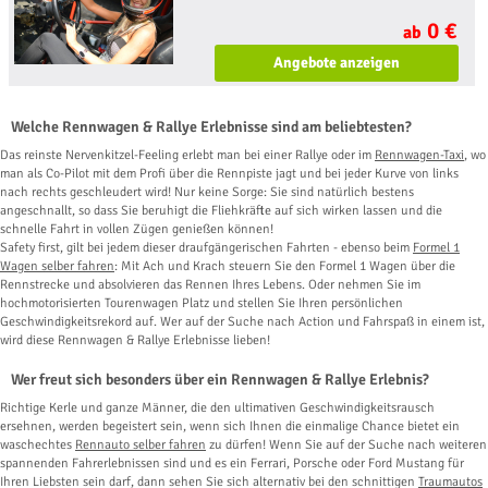
0 €
ab
Angebote anzeigen
Welche Rennwagen & Rallye Erlebnisse sind am beliebtesten?
Das reinste Nervenkitzel-Feeling erlebt man bei einer Rallye oder im
Rennwagen-Taxi
, wo
man als Co-Pilot mit dem Profi über die Rennpiste jagt und bei jeder Kurve von links
nach rechts geschleudert wird! Nur keine Sorge: Sie sind natürlich bestens
angeschnallt, so dass Sie beruhigt die Fliehkräfte auf sich wirken lassen und die
schnelle Fahrt in vollen Zügen genießen können!
Safety first, gilt bei jedem dieser draufgängerischen Fahrten - ebenso beim
Formel 1
Wagen selber fahren
: Mit Ach und Krach steuern Sie den Formel 1 Wagen über die
Rennstrecke und absolvieren das Rennen Ihres Lebens. Oder nehmen Sie im
hochmotorisierten Tourenwagen Platz und stellen Sie Ihren persönlichen
Geschwindigkeitsrekord auf. Wer auf der Suche nach Action und Fahrspaß in einem ist,
wird diese Rennwagen & Rallye Erlebnisse lieben!
Wer freut sich besonders über ein Rennwagen & Rallye Erlebnis?
Richtige Kerle und ganze Männer, die den ultimativen Geschwindigkeitsrausch
ersehnen, werden begeistert sein, wenn sich Ihnen die einmalige Chance bietet ein
waschechtes
Rennauto selber fahren
zu dürfen! Wenn Sie auf der Suche nach weiteren
spannenden Fahrerlebnissen sind und es ein Ferrari, Porsche oder Ford Mustang für
Ihren Liebsten sein darf, dann sehen Sie sich alternativ bei den schnittigen
Traumautos