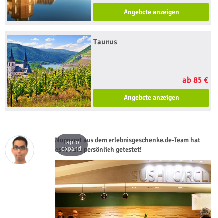
Angebote anzeigen
Taunus
ab 85 €
Angebote anzeigen
Nopparat aus dem erlebnisgeschenke.de-Team hat
Tap to
expand
es für Sie persönlich getestet!