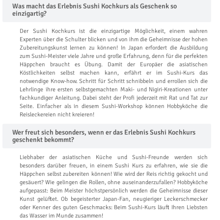
Was macht das Erlebnis Sushi Kochkurs als Geschenk so
einzigartig?
Der Sushi Kochkurs ist die einzigartige Möglichkeit, einem wahren
Experten über die Schulter blicken und von ihm die Geheimnisse der hohen
Zubereitungskunst lernen zu können! In Japan erfordert die Ausbildung
zum Sushi-Meister viele Jahre und große Erfahrung, denn für die perfekten
Häppchen braucht es Übung. Damit der Europäer die asiatischen
Köstlichkeiten selbst machen kann, erfährt er im Sushi-Kurs das
notwendige Know-how. Schritt für Schritt schnibbeln und errollen sich die
Lehrlinge ihre ersten selbstgemachten Maki- und Nigiri-Kreationen unter
fachkundiger Anleitung. Dabei steht der Profi jederzeit mit Rat und Tat zur
Seite. Einfacher als in diesem Sushi-Workshop können Hobbyköche die
Reisleckereien nicht kreieren!
Wer freut sich besonders, wenn er das Erlebnis Sushi Kochkurs
geschenkt bekommt?
Liebhaber der asiatischen Küche und Sushi-Freunde werden sich
besonders darüber freuen, in einem Sushi Kurs zu erfahren, wie sie die
Häppchen selbst zubereiten können! Wie wird der Reis richtig gekocht und
gesäuert? Wie gelingen die Rollen, ohne auseinanderzufallen? Hobbyköche
aufgepasst: Beim Meister höchstpersönlich werden die Geheimnisse dieser
Kunst gelüftet. Ob begeisterter Japan-Fan, neugieriger Leckerschmecker
oder Kenner des guten Geschmacks: Beim Sushi-Kurs läuft Ihren Liebsten
das Wasser im Munde zusammen!