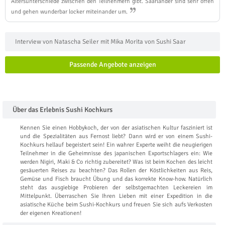
Altersunterschiede zwischen den Teilnehmern gibt. Saarländer sind sehr offen
und gehen wunderbar locker miteinander um.
Interview von Natascha Seiler mit Mika Morita von Sushi Saar
Passende Angebote anzeigen
Über das Erlebnis Sushi Kochkurs
Kennen Sie einen Hobbykoch, der von der asiatischen Kultur fasziniert ist
und die Spezialitäten aus Fernost liebt? Dann wird er von einem Sushi-
Kochkurs hellauf begeistert sein! Ein wahrer Experte weiht die neugierigen
Teilnehmer in die Geheimnisse des japanischen Exportschlagers ein: Wie
werden Nigiri, Maki & Co richtig zubereitet? Was ist beim Kochen des leicht
gesäuerten Reises zu beachten? Das Rollen der Köstlichkeiten aus Reis,
Gemüse und Fisch braucht Übung und das korrekte Know-how. Natürlich
steht das ausgiebige Probieren der selbstgemachten Leckereien im
Mittelpunkt. Überraschen Sie Ihren Lieben mit einer Expedition in die
asiatische Küche beim Sushi-Kochkurs und freuen Sie sich aufs Verkosten
der eigenen Kreationen!