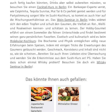
auch fertig kaufen könnten, Drinks aber selbst zubereiten müssten, so
besuchen Sie einen
Cocktail-Kurs in Berlin
: Ein Barkeeper-Experte verrät,
wie Caipirinha, Tequila Sunrise, Mai Tai & Co perfekt gemixt werden und für
Partystimmung sorgen! Wie im Sushi-Kochkurs, so kommt es auch hier auf
die Mischungsverhältnisse an. Das
Wein-Seminar in Berlin
indes widmet
sich den edlen Tropfen und schult den Gaumen, die Vielfalt an Rot-, Weiß-
und Roséweinen kennen- und schätzen zu lernen. Der Hobby-Gourmet
erfährt von einem Sommelier die feinen Unterschiede und findet bestimmt
seinen ganz persönlichen Favoriten. Exotisch und kulinarisch wird es beim
Molekular-Kochkurs
: Die Biochemie und Physik ermöglichen völlig neue
Erfahrungen beim Speisen, indem mit einigen Tricks die Erwartungen des
Gaumens getäuscht werden. Geschmack, Konsistenz und Inhalt sind nicht
so, wie sie scheinen…Bereiten Sie auch Ihren Liebsten eine Überraschung
und wenden Sie die Erkenntnisse aus dem Sushi-Kurs an! PS: Haben Sie
dazu schon einmal Whisky probiert? Besuchen Sie doch ein
Whisky
Seminar in Berlin
!
Das könnte Ihnen auch gefallen:
Japanisches
Mittelalter Dinner
Dinner in the Dark
Restaurant
Gutschein