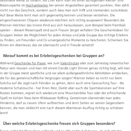
besondere Weise zu fördern. Als Chef kann man mit einer aufregenden Kletter- und
Balancepartie im
Hochseilgarten
bei seinen Angestellten garantiert punkten. Hier zählt
nicht nur das Geschick, sondern auch dass man sich hilft und niemanden zurücklässt.
Auf diese Weise lernt man sich gegenseitig kennen und besser verstehen. Die
eingeschworenen Cliquen wiederum möchten sich richtig auspowern! Besonders die
Männer möchten das innere Kind aus sich herauslassen, zum Beispiel beim Paintball
spielen – diesem Riesenspaß sind auch Frauen längst verfallen! Die Geschenkideen für
Gruppen bieten die Möglichkeit für jeden Anlass und jede Gruppe das richtige Erlebnis
zu finden, um Freunden und Co unvergessliche Momente zu bescheren: Schenken Sie
Ihnen ein Abenteuer, das sie überrascht und in Freude versetzt!
Worauf kommt es bei Erlebnisgeschenken bei Gruppen an?
Während
Geschenke für Paare
, wie zum
Valentinstag
oder zum Jahrestag romantischer
Natur sein müssen und man mit einem Candle Light Dinner genau richtig liegt, will man
in der Gruppe meist sportliche und vor allem außergewöhnliche Aktivitäten entdecken,
die für das gemeinschaftliche Vergnügen sorgen! Männer lieben es nicht nur beim
Gotcha auf die Jagd nach Feinden zu gehen, denn auch eine Geocaching Tour - die
moderne Schatzsuche - hat ihren Reiz. Damit aber auch die Sportskanonen auf ihre
Kosten kommen, eignet sich wiederum eine Mountainbike Tour oder der erfrischende
Spaß im kühlen Nass beim Wildwasser Rafting. Gemeinsam überwindet man jedes
Hindernis, darf zu neuen Ufern aufbrechen und lernt Seiten an seinen Gegenübern
kennen, die man vielleicht erst nach diesem Abenteuer-Ausflug richtig zu schätzen
lernt!
Über welche Erlebnisgeschenke freuen sich Gruppen besonders?