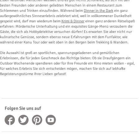
Essen verbindet Menschen weltweit und es gibt nichts Schöneres, als sich mit den
besten Freunden oder anderen geliebten Menschen in einem Restaurant zum
Schlemmen und Trinken einzufinden. Während beim
Dinner in the Dark
ein ganz
außergewöhnliches Sinneserlebnis zelebriert wird, weil in vollkommener Dunkelheit
gespeist wird, darf man wiederum beim
Krimi & Dinner
einen ganz anderen Rätselspaß
erfahren: Mörderische Unterhaltung und ein exquisites Gänge-Menü verzaubern die
Gäste, die sich als Hobbydetektive versuchen dürfen! Es erwarten Sie aber nicht nur
kulinarische Genüsse, sondern ebenso neue Erfahrungen mit dem Funfaktor, wie
während einer Kanu Tour oder weit oben in den Bergen beim Trekking & Wandern.
Die Auswahl ist groß an sportlichen, spannungsgeladenen und gemütlichen
Erlebnissen, die für jeden Geschmack das Richtige bieten: Ob sie Draufgängern ein
Outdoor Wochenende spendieren oder für Ihre Freunde ein Kino mieten wollen - egal,
für welches Erlebnis Sie sich entscheiden mögen, machen Sie sich auf lebhafte
Begeisterungsstürme Ihrer Lieben gefasst!
Folgen Sie uns auf