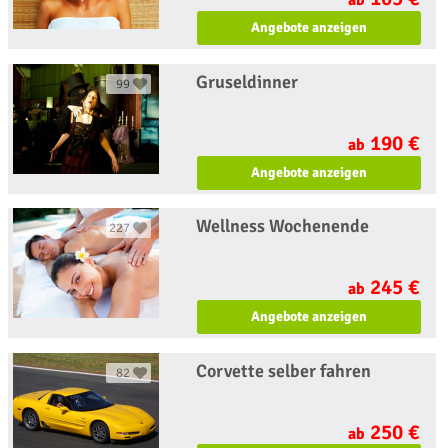
ab
Angebote anzeigen
Gruseldinner
99
190 €
ab
Angebote anzeigen
Wellness Wochenende
227
245 €
ab
Angebote anzeigen
Corvette selber fahren
82
250 €
ab