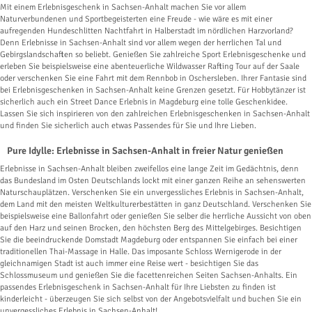
Mit einem Erlebnisgeschenk in Sachsen-Anhalt machen Sie vor allem
Naturverbundenen und Sportbegeisterten eine Freude - wie wäre es mit einer
aufregenden Hundeschlitten Nachtfahrt in Halberstadt im nördlichen Harzvorland?
Denn Erlebnisse in Sachsen-Anhalt sind vor allem wegen der herrlichen Tal und
Gebirgslandschaften so beliebt. Genießen Sie zahlreiche Sport Erlebnisgeschenke und
erleben Sie beispielsweise eine abenteuerliche Wildwasser Rafting Tour auf der Saale
oder verschenken Sie eine Fahrt mit dem Rennbob in Oschersleben. Ihrer Fantasie sind
bei Erlebnisgeschenken in Sachsen-Anhalt keine Grenzen gesetzt. Für Hobbytänzer ist
sicherlich auch ein Street Dance Erlebnis in Magdeburg eine tolle Geschenkidee.
Lassen Sie sich inspirieren von den zahlreichen Erlebnisgeschenken in Sachsen-Anhalt
und finden Sie sicherlich auch etwas Passendes für Sie und Ihre Lieben.
Pure Idylle: Erlebnisse in Sachsen-Anhalt in freier Natur genießen
Erlebnisse in Sachsen-Anhalt bleiben zweifellos eine lange Zeit im Gedächtnis, denn
das Bundesland im Osten Deutschlands lockt mit einer ganzen Reihe an sehenswerten
Naturschauplätzen. Verschenken Sie ein unvergessliches Erlebnis in Sachsen-Anhalt,
dem Land mit den meisten Weltkulturerbestätten in ganz Deutschland. Verschenken Sie
beispielsweise eine Ballonfahrt oder genießen Sie selber die herrliche Aussicht von oben
auf den Harz und seinen Brocken, den höchsten Berg des Mittelgebirges. Besichtigen
Sie die beeindruckende Domstadt Magdeburg oder entspannen Sie einfach bei einer
traditionellen Thai-Massage in Halle. Das imposante Schloss Wernigerode in der
gleichnamigen Stadt ist auch immer eine Reise wert - besichtigen Sie das
Schlossmuseum und genießen Sie die facettenreichen Seiten Sachsen-Anhalts. Ein
passendes Erlebnisgeschenk in Sachsen-Anhalt für Ihre Liebsten zu finden ist
kinderleicht - überzeugen Sie sich selbst von der Angebotsvielfalt und buchen Sie ein
unvergessliches Erlebnis in Sachsen-Anhalt!