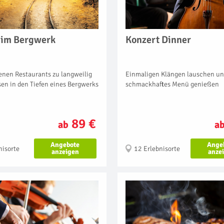
 im Bergwerk
Konzert Dinner
denen Restaurants zu langweilig
Einmaligen Klängen lauschen un
sen in den Tiefen eines Bergwerks
schmackhaftes Menü genießen
89 €
ab
a
Angebote
Ange
nisorte
12 Erlebnisorte
anzeigen
anze