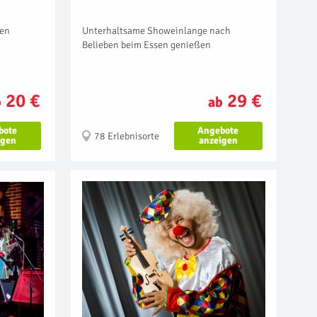
Unterhaltsame Showeinlange nach
hen
Belieben beim Essen genießen
29 €
20 €
ab
b
Angebote
bote
78 Erlebnisorte
anzeigen
igen