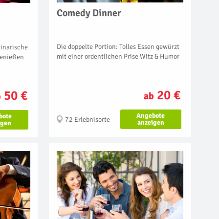
Comedy Dinner
Die doppelte Portion: Tolles Essen gewürzt
inarische
mit einer ordentlichen Prise Witz & Humor
genießen
20 €
50 €
ab
b
Angebote
bote
72 Erlebnisorte
anzeigen
igen