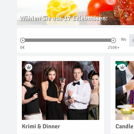
Wählen Sie aus
17
Erlebnissen:
Wo
0€
250€+
Krimi & Dinner
Candle