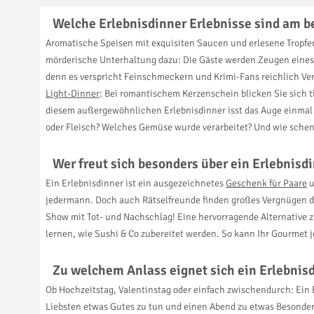
Welche Erlebnisdinner Erlebnisse sind am b
Aromatische Speisen mit exquisiten Saucen und erlesene Tropf
mörderische Unterhaltung dazu: Die Gäste werden Zeugen eines Ve
denn es verspricht Feinschmeckern und Krimi-Fans reichlich V
Light-Dinner
: Bei romantischem Kerzenschein blicken Sie sich t
diesem außergewöhnlichen Erlebnisdinner isst das Auge einmal 
oder Fleisch? Welches Gemüse wurde verarbeitet? Und wie schen
Wer freut sich besonders über ein Erlebnisd
Ein Erlebnisdinner ist ein ausgezeichnetes
Geschenk für Paare
u
jedermann. Doch auch Rätselfreunde finden großes Vergnügen da
Show mit Tot- und Nachschlag! Eine hervorragende Alternative 
lernen, wie Sushi & Co zubereitet werden. So kann Ihr Gourmet
Zu welchem Anlass eignet sich ein Erlebnis
Ob Hochzeitstag, Valentinstag oder einfach zwischendurch: Ein
Liebsten etwas Gutes zu tun und einen Abend zu etwas Besonder