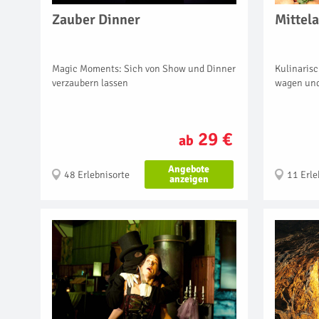
Zauber Dinner
Mittela
Magic Moments: Sich von Show und Dinner
Kulinarisc
verzaubern lassen
wagen und 
29 €
ab
Angebote
48 Erlebnisorte
11 Erle
anzeigen