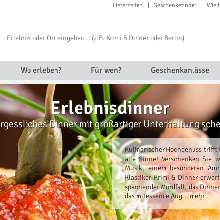
Lieferzeiten
Geschenkefinder
Wie f
Wo erleben?
Für wen?
Geschenkanlässe
Erlebnisdinner
rgessliches Dinner mit großartiger Unterhaltung sch
Kulinarischer Hochgenuss trifft
alle Sinne! Verschenken Sie
Musik, einem besonderen Ambi
Klassiker Krimi & Dinner erwar
spannender Mordfall, das Dinner
das mitessende Aug...