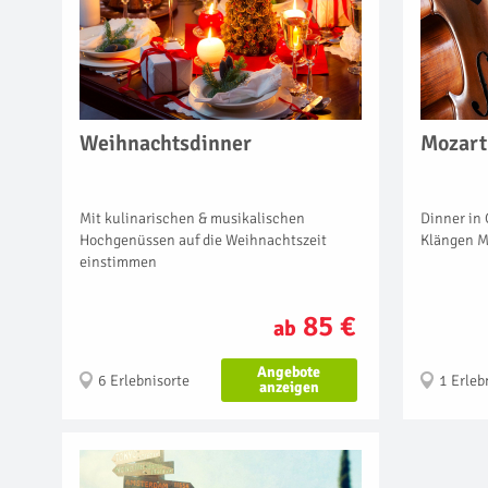
Weihnachtsdinner
Mozart
Mit kulinarischen & musikalischen
Dinner in 
Hochgenüssen auf die Weihnachtszeit
Klängen M
einstimmen
85 €
ab
Angebote
6 Erlebnisorte
1 Erleb
anzeigen