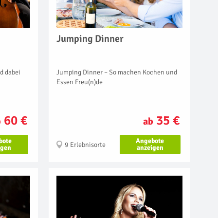
Jumping Dinner
Jumping Dinner – So machen Kochen und
d dabei
Essen Freu(n)de
35 €
60 €
ab
b
Angebote
bote
9 Erlebnisorte
anzeigen
igen