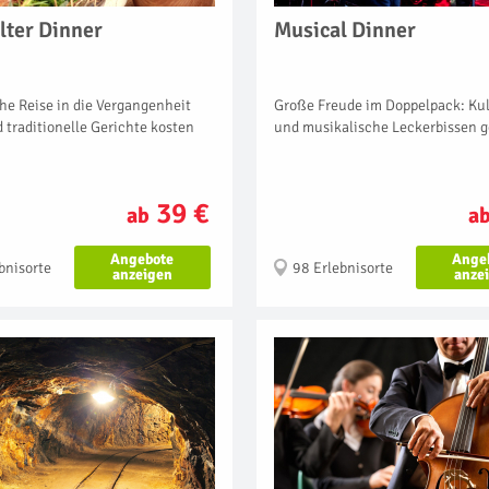
lter Dinner
Musical Dinner
he Reise in die Vergangenheit
Große Freude im Doppelpack: Kul
traditionelle Gerichte kosten
und musikalische Leckerbissen 
39 €
ab
a
Angebote
Ange
bnisorte
98 Erlebnisorte
anzeigen
anze