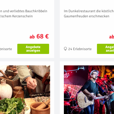
n und verliebtes Bauchkribbeln
Im Dunkelrestaurant die köstlic
tischem Kerzenschein
Gaumenfreuden erschmecken
68 €
ab
a
Angebote
Ange
bnisorte
24 Erlebnisorte
anzeigen
anze