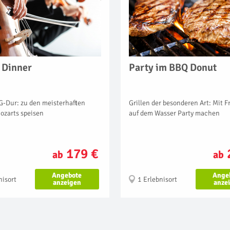
 Dinner
Party im BBQ Donut
G-Dur: zu den meisterhaften
Grillen der besonderen Art: Mit 
ozarts speisen
auf dem Wasser Party machen
179 €
ab
ab
Angebote
Ange
nisort
1 Erlebnisort
anzeigen
anze