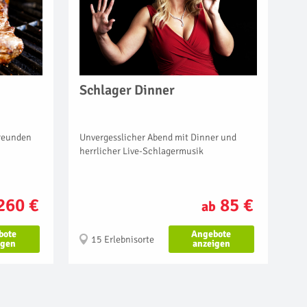
Schlager Dinner
Unvergesslicher Abend mit Dinner und
Freunden
herrlicher Live-Schlagermusik
85 €
260 €
ab
Angebote
bote
15 Erlebnisorte
anzeigen
igen