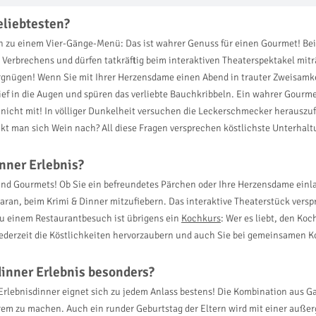
eliebtesten?
en zu einem Vier-Gänge-Menü: Das ist wahrer Genuss für einen Gourmet! B
rbrechens und dürfen tatkräftig beim interaktiven Theaterspektakel miträt
ergnügen! Wenn Sie mit Ihrer Herzensdame einen Abend in trauter Zweisamk
ief in die Augen und spüren das verliebte Bauchkribbeln. Ein wahrer Gourm
nicht mit! In völliger Dunkelheit versuchen die Leckerschmecker herausz
kt man sich Wein nach? All diese Fragen versprechen köstlichste Unterha
inner Erlebnis?
nd Gourmets! Ob Sie ein befreundetes Pärchen oder Ihre Herzensdame einl
ran, beim Krimi & Dinner mitzufiebern. Das interaktive Theaterstück versp
zu einem Restaurantbesuch ist übrigens ein
Kochkurs
: Wer es liebt, den Koc
 jederzeit die Köstlichkeiten hervorzaubern und auch Sie bei gemeinsamen
dinner Erlebnis besonders?
 Erlebnisdinner eignet sich zu jedem Anlass bestens! Die Kombination aus 
em zu machen. Auch ein runder Geburtstag der Eltern wird mit einer außer