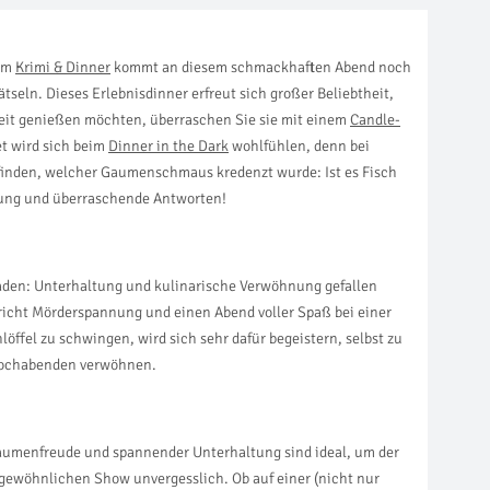
eim
Krimi & Dinner
kommt an diesem schmackhaften Abend noch
seln. Dieses Erlebnisdinner erfreut sich großer Beliebtheit,
eit genießen möchten, überraschen Sie sie mit einem
Candle-
et wird sich beim
Dinner in the Dark
wohlfühlen, denn bei
ufinden, welcher Gaumenschmaus kredenzt wurde: Ist es Fisch
ltung und überraschende Antworten!
aden: Unterhaltung und kulinarische Verwöhnung gefallen
richt Mörderspannung und einen Abend voller Spaß bei einer
hlöffel zu schwingen, wird sich sehr dafür begeistern, selbst zu
 Kochabenden verwöhnen.
Gaumenfreude und spannender Unterhaltung sind ideal, um der
gewöhnlichen Show unvergesslich. Ob auf einer (nicht nur