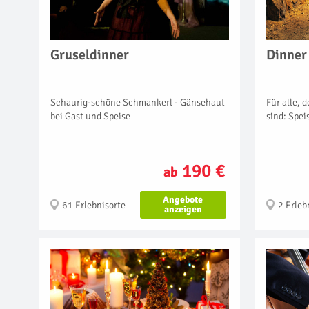
Gruseldinner
Dinner
Schaurig-schöne Schmankerl - Gänsehaut
Für alle, 
bei Gast und Speise
sind: Spei
190 €
ab
Angebote
61 Erlebnisorte
2 Erleb
anzeigen