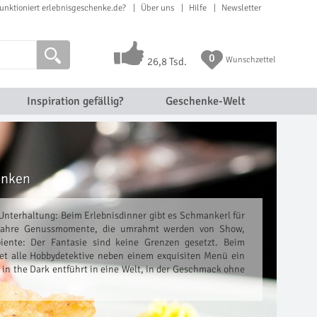
unktioniert erlebnisgeschenke.de?
Über uns
Hilfe
Newsletter
0
Wunschzettel
26,8 Tsd.
Inspiration gefällig?
Geschenke-Welt
enken
 Unterhaltung: Beim Erlebnisdinner gibt es Schmankerl für
 wahre Genussmomente, die umrahmt werden von Show,
ente: Der Fantasie sind keine Grenzen gesetzt. Beim
tet alle Hobbydetektive neben einem exquisiten Menü ein
 in the Dark entführt in eine Welt, in der Geschmack ohne