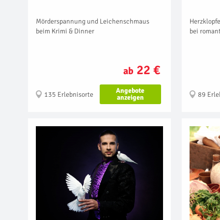
Mörderspannung und Leichenschmaus
Herzklopfe
beim Krimi & Dinner
bei roman
22 €
ab
Angebote
135 Erlebnisorte
89 Erle
anzeigen