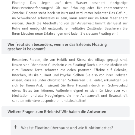
Floating: Das Liegen auf dem Wasser beschert einzigartige
Bewusstseinserfahrungen! Ob zur Erholung oder für therapeutische
Zwecke: Floaten steht hoch im Kurs und wird immer beliebter. Das Gefühl,
im Schwebebad schwerelos zu sein, kann sonst nur im Toten Meer erlebt
werden. Durch die Abschottung von der Außenwelt kommt der Geist zur
Ruhe und ermöglicht erstaunliche meditative Zustände. Bescheren Sie
Ihren Liebsten neue Erfahrungen und laden Sie sie zum Floating ein!
Wer freut sich besonders, wenn er das Erlebnis Floating
geschenkt bekommt?
Besonders Frauen, die von Hektik und Stress des Alltags geplagt sind,
freuen sich über einen Gutschein zum Floating! Doch auch die Medizin rät
zum Floaten: Ärzte schätzen die vielen positiven Effekte auf Gelenke,
Knochen, Muskeln, Haut und Psyche. Sollten Sie also von Ihrer Liebsten
wissen, dass sie unter chronischen Schmerzen u.ä. leidet, erkundigen Sie
sich bei Ihrem Arzt, inwieweit Sie Ihrer Freundin durch ein Schwebebad
etwas Gutes tun können. Außerdem eignet es sich für Liebhaber von
Meditation und alle Neugierigen, die ihre Achtsamkeit und Bewusstheit
schulen möchten: ausprobieren und abschalten!
Weitere Fragen zum Erlebnis? Wir haben die Antworten!
Was ist Floating überhaupt und wie funktioniert es?