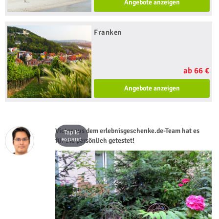
Angebote anzeigen
Franken
ab 66 €
Angebote anzeigen
Victor aus dem erlebnisgeschenke.de-Team hat es
Tap to
expand
für Sie persönlich getestet!