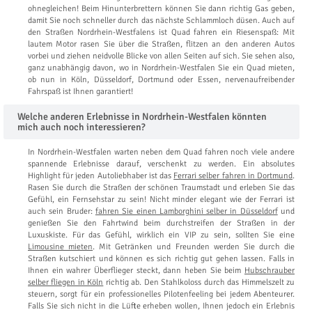
ohnegleichen! Beim Hinunterbrettern können Sie dann richtig Gas geben,
damit Sie noch schneller durch das nächste Schlammloch düsen. Auch auf
den Straßen Nordrhein-Westfalens ist Quad fahren ein Riesenspaß: Mit
lautem Motor rasen Sie über die Straßen, flitzen an den anderen Autos
vorbei und ziehen neidvolle Blicke von allen Seiten auf sich. Sie sehen also,
ganz unabhängig davon, wo in Nordrhein-Westfalen Sie ein Quad mieten,
ob nun in Köln, Düsseldorf, Dortmund oder Essen, nervenaufreibender
Fahrspaß ist Ihnen garantiert!
Welche anderen Erlebnisse in Nordrhein-Westfalen könnten
mich auch noch interessieren?
In Nordrhein-Westfalen warten neben dem Quad fahren noch viele andere
spannende Erlebnisse darauf, verschenkt zu werden. Ein absolutes
Highlight für jeden Autoliebhaber ist das
Ferrari selber fahren in Dortmund
.
Rasen Sie durch die Straßen der schönen Traumstadt und erleben Sie das
Gefühl, ein Fernsehstar zu sein! Nicht minder elegant wie der Ferrari ist
auch sein Bruder:
fahren Sie einen Lamborghini selber in Düsseldorf
und
genießen Sie den Fahrtwind beim durchstreifen der Straßen in der
Luxuskiste. Für das Gefühl, wirklich ein VIP zu sein, sollten Sie eine
Limousine mieten
. Mit Getränken und Freunden werden Sie durch die
Straßen kutschiert und können es sich richtig gut gehen lassen. Falls in
Ihnen ein wahrer Überflieger steckt, dann heben Sie beim
Hubschrauber
selber fliegen in Köln
richtig ab. Den Stahlkoloss durch das Himmelszelt zu
steuern, sorgt für ein professionelles Pilotenfeeling bei jedem Abenteurer.
Falls Sie sich nicht in die Lüfte erheben wollen, Ihnen jedoch ein Erlebnis