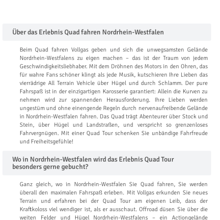
Über das Erlebnis Quad fahren Nordrhein-Westfalen
Beim Quad fahren Vollgas geben und sich die unwegsamsten Gelände
Nordrhein-Westfalens zu eigen machen – das ist der Traum von jedem
Geschwindigkeitsliebhaber. Mit dem Dröhnen des Motors in den Ohren, das
für wahre Fans schöner klingt als jede Musik, kutschieren Ihre Lieben das
vierrädrige All Terrain Vehicle über Hügel und durch Schlamm. Der pure
Fahrspaß ist in der einzigartigen Karosserie garantiert: Allein die Kurven zu
nehmen wird zur spannenden Herausforderung. Ihre Lieben werden
ungestüm und ohne einengende Regeln durch nervenaufreibende Gelände
in Nordrhein-Westfalen fahren. Das Quad trägt Abenteurer über Stock und
Stein, über Hügel und Landstraßen, und verspricht so grenzenloses
Fahrvergnügen. Mit einer Quad Tour schenken Sie unbändige Fahrfreude
und Freiheitsgefühle!
Wo in Nordrhein-Westfalen wird das Erlebnis Quad Tour
besonders gerne gebucht?
Ganz gleich, wo in Nordrhein-Westfalen Sie Quad fahren, Sie werden
überall den maximalen Fahrspaß erleben. Mit Vollgas erkunden Sie neues
Terrain und erfahren bei der Quad Tour am eigenen Leib, dass der
Kraftkoloss viel wendiger ist, als er ausschaut. Offroad düsen Sie über die
weiten Felder und Hügel Nordrhein-Westfalens – ein Actiongelände