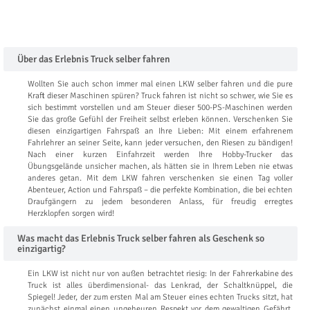
Über das Erlebnis Truck selber fahren
Wollten Sie auch schon immer mal einen LKW selber fahren und die pure
Kraft dieser Maschinen spüren? Truck fahren ist nicht so schwer, wie Sie es
sich bestimmt vorstellen und am Steuer dieser 500-PS-Maschinen werden
Sie das große Gefühl der Freiheit selbst erleben können. Verschenken Sie
diesen einzigartigen Fahrspaß an Ihre Lieben: Mit einem erfahrenem
Fahrlehrer an seiner Seite, kann jeder versuchen, den Riesen zu bändigen!
Nach einer kurzen Einfahrzeit werden Ihre Hobby-Trucker das
Übungsgelände unsicher machen, als hätten sie in Ihrem Leben nie etwas
anderes getan. Mit dem LKW fahren verschenken sie einen Tag voller
Abenteuer, Action und Fahrspaß – die perfekte Kombination, die bei echten
Draufgängern zu jedem besonderen Anlass, für freudig erregtes
Herzklopfen sorgen wird!
Was macht das Erlebnis Truck selber fahren als Geschenk so
einzigartig?
Ein LKW ist nicht nur von außen betrachtet riesig: In der Fahrerkabine des
Truck ist alles überdimensional- das Lenkrad, der Schaltknüppel, die
Spiegel! Jeder, der zum ersten Mal am Steuer eines echten Trucks sitzt, hat
zunächst einmal einen ungeheuren Respekt vor dem gewaltigen Gefährt.