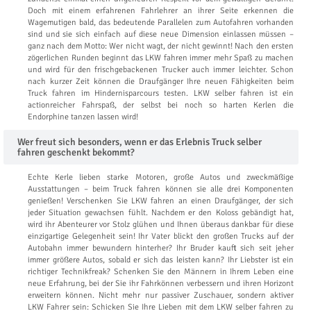
Doch mit einem erfahrenen Fahrlehrer an ihrer Seite erkennen die
Wagemutigen bald, das bedeutende Parallelen zum Autofahren vorhanden
sind und sie sich einfach auf diese neue Dimension einlassen müssen –
ganz nach dem Motto: Wer nicht wagt, der nicht gewinnt! Nach den ersten
zögerlichen Runden beginnt das LKW fahren immer mehr Spaß zu machen
und wird für den frischgebackenen Trucker auch immer leichter. Schon
nach kurzer Zeit können die Draufgänger Ihre neuen Fähigkeiten beim
Truck fahren im Hindernisparcours testen. LKW selber fahren ist ein
actionreicher Fahrspaß, der selbst bei noch so harten Kerlen die
Endorphine tanzen lassen wird!
Wer freut sich besonders, wenn er das Erlebnis Truck selber
fahren geschenkt bekommt?
Echte Kerle lieben starke Motoren, große Autos und zweckmäßige
Ausstattungen – beim Truck fahren können sie alle drei Komponenten
genießen! Verschenken Sie LKW fahren an einen Draufgänger, der sich
jeder Situation gewachsen fühlt. Nachdem er den Koloss gebändigt hat,
wird ihr Abenteurer vor Stolz glühen und Ihnen überaus dankbar für diese
einzigartige Gelegenheit sein! Ihr Vater blickt den großen Trucks auf der
Autobahn immer bewundern hinterher? Ihr Bruder kauft sich seit jeher
immer größere Autos, sobald er sich das leisten kann? Ihr Liebster ist ein
richtiger Technikfreak? Schenken Sie den Männern in Ihrem Leben eine
neue Erfahrung, bei der Sie ihr Fahrkönnen verbessern und ihren Horizont
erweitern können. Nicht mehr nur passiver Zuschauer, sondern aktiver
LKW Fahrer sein: Schicken Sie Ihre Lieben mit dem LKW selber fahren zu