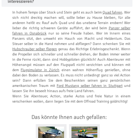
interessieren?
In hohem Tempo über Stock und Stein geht es auch beim
Quad fahren
. Wer
sich nicht dreckig machen will, sollte lieber zu Hause bleiben, für alle
anderen heißt es: Rauf aufs Quad und das unebene Terrain erobern! Wer
lieber die richtig schweren Geräte auffährt, der wird beim
Panzer selber
fahren in Osnabrück
nur so seine Freude haben. Wer im Innern eines
Panzers sitzt, den umweht ein Hauch von Macht und Heldentum. Das
Steuer selber in die Hand nehmen und abfliegen? Dann schenken Sie mit
Hubschrauber selber fliegen
genau das Richtige Erlebnisgeschenkt. Wenn
die Propeller sich schneller und schneller drehen, der Boden immer weiter
in die Ferne rückt, dann sind Hobbypiloten glücklich! Auch Abenteurer mit
Höhenangst müssen auf den Flugspaß nicht verzichten und können mit
dem
Flugsimulator in Zürich
einen wahren Höhenflug genießen, ohne
dabei den Boden zu verlassen. Es muss nicht unbedingt ganz so viel Action
sein? Dann erfüllen Sie dem Beschenkten seinen ganz persönlichen
amerikanischen Traum mit
Ford Mustang selber fahren in Stuttgart
und
lassen Sie ihn beseelt hinaus aufs freie Land fahren.
Wenn Sie Abenteuer, Action, starke Autos und freie Natur in einem
verschenken wollen, dann liegen Sie mit dem Offroad Training goldrichtig!
Das könnte Ihnen auch gefallen: