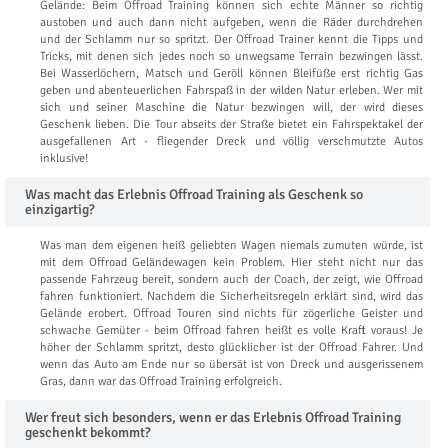
Gelände: Beim Offroad Training können sich echte Männer so richtig
austoben und auch dann nicht aufgeben, wenn die Räder durchdrehen
und der Schlamm nur so spritzt. Der Offroad Trainer kennt die Tipps und
Tricks, mit denen sich jedes noch so unwegsame Terrain bezwingen lässt.
Bei Wasserlöchern, Matsch und Geröll können Bleifüße erst richtig Gas
geben und abenteuerlichen Fahrspaß in der wilden Natur erleben. Wer mit
sich und seiner Maschine die Natur bezwingen will, der wird dieses
Geschenk lieben. Die Tour abseits der Straße bietet ein Fahrspektakel der
ausgefallenen Art - fliegender Dreck und völlig verschmutzte Autos
inklusive!
Was macht das Erlebnis Offroad Training als Geschenk so
einzigartig?
Was man dem eigenen heiß geliebten Wagen niemals zumuten würde, ist
mit dem Offroad Geländewagen kein Problem. Hier steht nicht nur das
passende Fahrzeug bereit, sondern auch der Coach, der zeigt, wie Offroad
fahren funktioniert. Nachdem die Sicherheitsregeln erklärt sind, wird das
Gelände erobert. Offroad Touren sind nichts für zögerliche Geister und
schwache Gemüter - beim Offroad fahren heißt es volle Kraft voraus! Je
höher der Schlamm spritzt, desto glücklicher ist der Offroad Fahrer. Und
wenn das Auto am Ende nur so übersät ist von Dreck und ausgerissenem
Gras, dann war das Offroad Training erfolgreich.
Wer freut sich besonders, wenn er das Erlebnis Offroad Training
geschenkt bekommt?