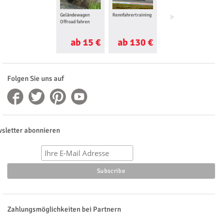
Geländewagen
Rennfahrertraining
Quad fahren
Offroad fahren
ab 15 €
ab 130 €
ab 20 €
Folgen Sie uns auf
sletter abonnieren
Zahlungsmöglichkeiten bei Partnern