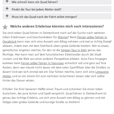
Wie schnell kann ein Quad fahren?
Findet die Tour bei jedem Wetter statt?
Muss ich das Quad nach der Fahrt selbst reinigen?
Welche anderen Erlebnisse könnten mich noch interessieren?
Sie sind neben Quad fahren in Delmenhorst noch auf der Suche nach weiteren
tollen Erlebnissen und Geschenkideen für
Männer
? Beim
Panzer selber fahren in
Osnabrück
kann man sich eine Auszeit vom Alltag nehmen und mal so richtig Dampf
ablasen, indem man mit dem Stahltank übers grobe Gelände brettert. Wer es etwas
gemütlicher angehen möchte, für den ist die
Segway Tour in Köln
genau das
Richtige. Hier kann man auf dem futuristischen Elektroroller durch die Stadt
cruisen und die Welt aus einer anderen Perspektive erleben. Auto-Fans hingegen
kommen beim
Ferrari selber fahren in Hannover
sicherlich voll und ganz auf Ihre
Kosten, denn wer träumt nicht davon mit dem roten Sportflitzer über die Straßen zu
düsen! Und wer sich einmal wie ein Star fühlen möchte, kann sich eine
Limousine
mieten
und so von einem Ort zum nächsten kutschieren lassen oder sich selbst
hinter das Steuer setzen.
Erfüllen Sie Ihrer besseren Hälfte einen Traum und schenken Sie einen tollen
Gutschein, der pure Action und Spaß verspricht. Quad fahren in Delmenhorst ist
genau das richtige Erlebnis, um sich eine Auszeit vom Alltag zu gönnen und mit
Vollgas über grobes Gelände und kurvige Straße zu brettern!