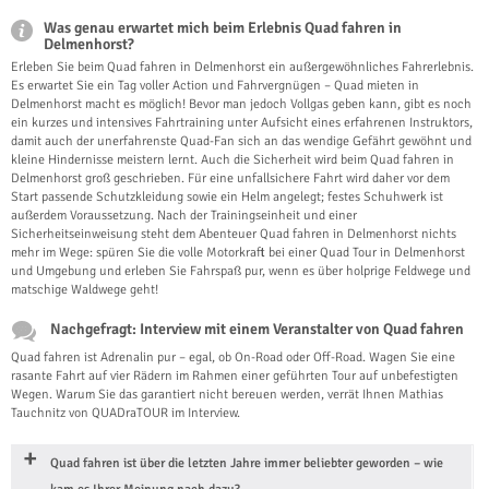
Was genau erwartet mich beim Erlebnis Quad fahren in
Delmenhorst?
Erleben Sie beim Quad fahren in Delmenhorst ein außergewöhnliches Fahrerlebnis.
Es erwartet Sie ein Tag voller Action und Fahrvergnügen – Quad mieten in
Delmenhorst macht es möglich! Bevor man jedoch Vollgas geben kann, gibt es noch
ein kurzes und intensives Fahrtraining unter Aufsicht eines erfahrenen Instruktors,
damit auch der unerfahrenste Quad-Fan sich an das wendige Gefährt gewöhnt und
kleine Hindernisse meistern lernt. Auch die Sicherheit wird beim Quad fahren in
Delmenhorst groß geschrieben. Für eine unfallsichere Fahrt wird daher vor dem
Start passende Schutzkleidung sowie ein Helm angelegt; festes Schuhwerk ist
außerdem Voraussetzung. Nach der Trainingseinheit und einer
Sicherheitseinweisung steht dem Abenteuer Quad fahren in Delmenhorst nichts
mehr im Wege: spüren Sie die volle Motorkraft bei einer Quad Tour in Delmenhorst
und Umgebung und erleben Sie Fahrspaß pur, wenn es über holprige Feldwege und
matschige Waldwege geht!
Nachgefragt: Interview mit einem Veranstalter von Quad fahren
Quad fahren ist Adrenalin pur – egal, ob On-Road oder Off-Road. Wagen Sie eine
rasante Fahrt auf vier Rädern im Rahmen einer geführten Tour auf unbefestigten
Wegen. Warum Sie das garantiert nicht bereuen werden, verrät Ihnen Mathias
Tauchnitz von QUADraTOUR im Interview.
Quad fahren ist über die letzten Jahre immer beliebter geworden – wie