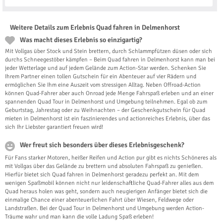
Weitere Details zum Erlebnis Quad fahren in Delmenhorst
Was macht dieses Erlebnis so einzigartig?
Mit Vollgas über Stock und Stein brettern, durch Schlammpfützen düsen oder sich
durchs Schneegestöber kämpfen – Beim Quad fahren in Delmenhorst kann man bei
jeder Wetterlage und auf jedem Gelände zum Action-Star werden. Schenken Sie
Ihrem Partner einen tollen Gutschein für ein Abenteuer auf vier Rädern und
ermöglichen Sie Ihm eine Auszeit vom stressigen Alltag. Neben Offroad-Action
können Quad-Fahrer aber auch Onroad jede Menge Fahrspaß erleben und an einer
spannenden Quad Tour in Delmenhorst und Umgebung teilnehmen. Egal ob zum
Geburtstag, Jahrestag oder zu Weihnachten – der Geschenkgutschein für Quad
mieten in Delmenhorst ist ein faszinierendes und actionreiches Erlebnis, über das
sich Ihr Liebster garantiert freuen wird!
Wer freut sich besonders über dieses Erlebnisgeschenk?
Für Fans starker Motoren, heißer Reifen und Action pur gibt es nichts Schöneres als
mit Vollgas über das Gelände zu brettern und absoluten Fahrspaß zu genießen.
Hierfür bietet sich Quad fahren in Delmenhorst geradezu perfekt an. Mit dem
wenigen Spaßmobil können nicht nur leidenschaftliche Quad-Fahrer alles aus dem
Quad heraus holen was geht, sondern auch neugierigen Anfänger bietet sich die
einmalige Chance einer abenteuerlichen Fahrt über Wiesen, Feldwege oder
Landstraßen. Bei der Quad Tour in Delmenhorst und Umgebung werden Action-
Träume wahr und man kann die volle Ladung Spaß erleben!