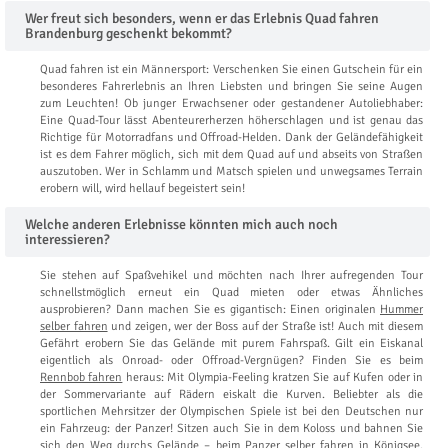
Wer freut sich besonders, wenn er das Erlebnis Quad fahren
Brandenburg geschenkt bekommt?
Quad fahren ist ein Männersport: Verschenken Sie einen Gutschein für ein
besonderes Fahrerlebnis an Ihren Liebsten und bringen Sie seine Augen
zum Leuchten! Ob junger Erwachsener oder gestandener Autoliebhaber:
Eine Quad-Tour lässt Abenteurerherzen höherschlagen und ist genau das
Richtige für Motorradfans und Offroad-Helden. Dank der Geländefähigkeit
ist es dem Fahrer möglich, sich mit dem Quad auf und abseits von Straßen
auszutoben. Wer in Schlamm und Matsch spielen und unwegsames Terrain
erobern will, wird hellauf begeistert sein!
Welche anderen Erlebnisse könnten mich auch noch
interessieren?
Sie stehen auf Spaßvehikel und möchten nach Ihrer aufregenden Tour
schnellstmöglich erneut ein Quad mieten oder etwas Ähnliches
ausprobieren? Dann machen Sie es gigantisch: Einen originalen
Hummer
selber fahren
und zeigen, wer der Boss auf der Straße ist! Auch mit diesem
Gefährt erobern Sie das Gelände mit purem Fahrspaß. Gilt ein Eiskanal
eigentlich als Onroad- oder Offroad-Vergnügen? Finden Sie es beim
Rennbob fahren
heraus: Mit Olympia-Feeling kratzen Sie auf Kufen oder in
der Sommervariante auf Rädern eiskalt die Kurven. Beliebter als die
sportlichen Mehrsitzer der Olympischen Spiele ist bei den Deutschen nur
ein Fahrzeug: der Panzer! Sitzen auch Sie in dem Koloss und bahnen Sie
sich den Weg durchs Gelände – beim
Panzer selber fahren in Königsee
.