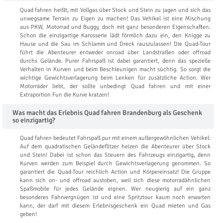
Quad fahren heißt, mit Vollgas über Stock und Stein zu jagen und sich das
unwegsame Terrain zu Eigen zu machen! Das Vehikel ist eine Mischung
aus PKW, Motorrad und Buggy, doch mit ganz besonderen Eigenschaften.
Schon die einzigartige Karosserie lädt förmlich dazu ein, den Knigge zu
Hause und die Sau im Schlamm und Dreck rauszulassen! Die Quad-Tour
führt die Abenteurer entweder onroad über Landstraßen oder offroad
durchs Gelände. Purer Fahrspaß ist dabei garantiert, denn das spezielle
Verhalten in Kurven und beim Beschleunigen macht süchtig. So sorgt die
wichtige Gewichtsverlagerung beim Lenken für zusätzliche Action. Wer
Motorräder liebt, der sollte unbedingt Quad fahren und mit einer
Extraportion Fun die Kurve kratzen!
Was macht das Erlebnis Quad fahren Brandenburg als Geschenk
so einzigartig?
Quad fahren bedeutet Fahrspaß pur mit einem außergewöhnlichen Vehikel:
Auf dem quadratischen Geländeflitzer heizen die Abenteurer über Stock
und Stein! Dabei ist schon das Steuern des Fahrzeugs einzigartig, denn
Kurven werden zum Beispiel durch Gewichtsverlagerung genommen. So
garantiert die Quad-Tour reichlich Action und Körpereinsatz! Die Gruppe
kann sich on- und offroad austoben, weil sich diese motorradähnlichen
Spaßmobile für jedes Gelände eignen. Wer neugierig auf ein ganz
besonderes Fahrvergnügen ist und eine Spritztour kaum noch erwarten
kann, der darf mit diesem Erlebnisgeschenk ein Quad mieten und Gas
geben!