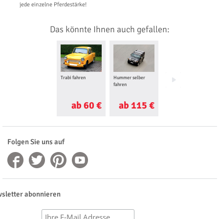
jede einzelne Pferdestärke!
Das könnte Ihnen auch gefallen:
Trabi fahren
Hummer selber
Bagger selber
fahren
fahren
ab 60 €
ab 115 €
ab 80 €
Folgen Sie uns auf
sletter abonnieren