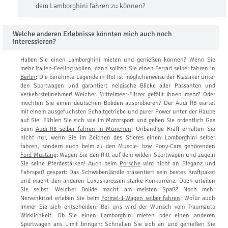
dem Lamborghini fahren zu können?
Welche anderen Erlebnisse könnten mich auch noch
interessieren?
Haben Sie einen Lamborghini mieten und genießen können? Wenn Sie
mehr Italien-Feeling wollen, dann sollten Sie einen
Ferrari selber fahren in
Berlin
: Die berühmte Legende in Rot ist möglicherweise der Klassiker unter
den Sportwagen und garantiert neidische Blicke aller Passanten und
Verkehrsteilnehmer! Welcher Mittelmeer-Flitzer gefällt Ihnen mehr? Oder
möchten Sie einen deutschen Boliden ausprobieren? Der Audi R8 wartet
mit einem ausgefuchsten Schaltgetriebe und purer Power unter der Haube
auf Sie: Fühlen Sie sich wie im Motorsport und geben Sie ordentlich Gas
beim
Audi R8 selber fahren in München
! Unbändige Kraft erhalten Sie
nicht nur, wenn Sie im Zeichen des Stieres einen Lamborghini selber
fahren, sondern auch beim zu den Muscle- bzw. Pony-Cars gehörenden
Ford Mustang
: Wagen Sie den Ritt auf dem wilden Sportwagen und zügeln
Sie seine Pferdestärken! Auch beim
Porsche
wird nicht an Eleganz und
Fahrspaß gespart: Das Schwabenländle präsentiert sein bestes Kraftpaket
und macht den anderen Luxuskarossen starke Konkurrenz. Doch urteilen
Sie selbst: Welcher Bolide macht am meisten Spaß? Noch mehr
Nervenkitzel erleben Sie beim
Formel-1-Wagen selber fahren
! Wofür auch
immer Sie sich entscheiden: Bei uns wird der Wunsch vom Traumauto
Wirklichkeit. Ob Sie einen Lamborghini mieten oder einen anderen
Sportwagen ans Limit bringen: Schnallen Sie sich an und genießen Sie