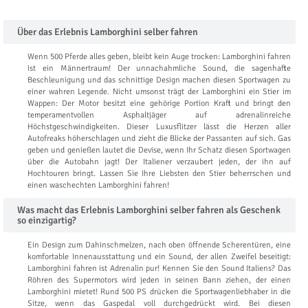
Über das Erlebnis Lamborghini selber fahren
Wenn 500 Pferde alles geben, bleibt kein Auge trocken: Lamborghini fahren
ist ein Männertraum! Der unnachahmliche Sound, die sagenhafte
Beschleunigung und das schnittige Design machen diesen Sportwagen zu
einer wahren Legende. Nicht umsonst trägt der Lamborghini ein Stier im
Wappen: Der Motor besitzt eine gehörige Portion Kraft und bringt den
temperamentvollen Asphaltjäger auf adrenalinreiche
Höchstgeschwindigkeiten. Dieser Luxusflitzer lässt die Herzen aller
Autofreaks höherschlagen und zieht die Blicke der Passanten auf sich. Gas
geben und genießen lautet die Devise, wenn Ihr Schatz diesen Sportwagen
über die Autobahn jagt! Der Italiener verzaubert jeden, der ihn auf
Hochtouren bringt. Lassen Sie Ihre Liebsten den Stier beherrschen und
einen waschechten Lamborghini fahren!
Was macht das Erlebnis Lamborghini selber fahren als Geschenk
so einzigartig?
Ein Design zum Dahinschmelzen, nach oben öffnende Scherentüren, eine
komfortable Innenausstattung und ein Sound, der allen Zweifel beseitigt:
Lamborghini fahren ist Adrenalin pur! Kennen Sie den Sound Italiens? Das
Röhren des Supermotors wird jeden in seinen Bann ziehen, der einen
Lamborghini mietet! Rund 500 PS drücken die Sportwagenliebhaber in die
Sitze, wenn das Gaspedal voll durchgedrückt wird. Bei diesen