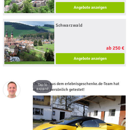
Angebote anzeigen
Schwarzwald
ab 250 €
Angebote anzeigen
Christian aus dem erlebnisgeschenke.de-Team hat
Tap to
expand
es für Sie persönlich getestet!