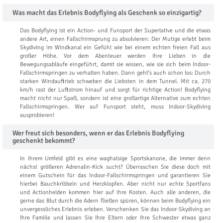
Was macht das Erlebnis Bodyflying als Geschenk so einzigartig?
Das Bodyflying ist ein Action- und Funsport der Superlative und die etwas
andere Art, einen Fallschirmsprung zu absolvieren: Der Mutige erlebt beim
Skydiving im Windkanal ein Gefühl wie bei einem echten freien Fall aus
großer Höhe. Vor dem Abenteuer werden Ihre Lieben in die
Bewegungsabläufe eingeführt, damit sie wissen, wie sie sich beim Indoor-
Fallschirmspringen zu verhalten haben. Dann geht’s auch schon los: Durch
starken Windauftrieb schweben die Liebsten in dem Tunnel. Mit ca. 270
km/h rast der Luftstrom hinauf und sorgt für richtige Action! Bodyflying
macht nicht nur Spaß, sondern ist eine großartige Alternative zum echten
Fallschirmspringen. Wer auf Funsport steht, muss Indoor-Skydiving
ausprobieren!
Wer freut sich besonders, wenn er das Erlebnis Bodyflying
geschenkt bekommt?
In Ihrem Umfeld gibt es eine waghalsige Sportskanone, die immer denn
nächst größeren Adrenalin-Kick sucht? Überraschen Sie diese doch mit
einem Gutschein für das Indoor-Fallschirmspringen und garantieren Sie
hierbei Bauchkribbeln und Herzklopfen. Aber nicht nur echte Sportfans
und Actionhelden kommen hier auf ihre Kosten. Auch alle anderen, die
gerne das Blut durch die Adern fließen spüren, können beim Bodyflying ein
unvergessliches Erlebnis erleben. Verschenken Sie das Indoor-Skydiving an
Ihre Familie und lassen Sie Ihre Eltern oder Ihre Schwester etwas ganz