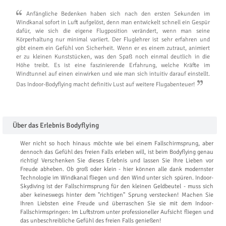
Anfängliche Bedenken haben sich nach den ersten Sekunden im
Windkanal sofort in Luft aufgelöst, denn man entwickelt schnell ein Gespür
dafür, wie sich die eigene Flugposition verändert, wenn man seine
Körperhaltung nur minimal variiert. Der Fluglehrer ist sehr erfahren und
gibt einem ein Gefühl von Sicherheit. Wenn er es einem zutraut, animiert
er zu kleinen Kunststücken, was den Spaß noch einmal deutlich in die
Höhe treibt. Es ist eine faszinierende Erfahrung, welche Kräfte im
Windtunnel auf einen einwirken und wie man sich intuitiv darauf einstellt.
Das Indoor-Bodyflying macht definitiv Lust auf weitere Flugabenteuer!
Über das Erlebnis Bodyflying
Wer nicht so hoch hinaus möchte wie bei einem Fallschirmsprung, aber
dennoch das Gefühl des freien Falls erleben will, ist beim Bodyflying genau
richtig! Verschenken Sie dieses Erlebnis und lassen Sie Ihre Lieben vor
Freude abheben. Ob groß oder klein - hier können alle dank modernster
Technologie im Windkanal fliegen und den Wind unter sich spüren. Indoor-
Skydiving ist der Fallschirmsprung für den kleinen Geldbeutel - muss sich
aber keineswegs hinter dem "richtigen" Sprung verstecken! Machen Sie
Ihren Liebsten eine Freude und überraschen Sie sie mit dem Indoor-
Fallschirmspringen: Im Luftstrom unter professioneller Aufsicht fliegen und
das unbeschreibliche Gefühl des freien Falls genießen!