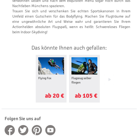
verwöhnen lassen und nach dem exquisiten Menü sogar noch durch das
Nachtleben Münchens spazieren.
Trauen Sie sich und verschenken Sie echten Sportskanonen in Ihrem
Umfeld einen Gutschein für das Bodyflying. Machen Sie Flugträume auf
eine ungewöhnliche Art und Weise wahr und garantieren Sie Ihrem
Actionhelden absoluten Flugspaß, wenn es heißt: Schwereloses Fliegen
beim Indoor-Skydiving!
Das könnte Ihnen auch gefallen:
Flying Fox
Flugzeug selber
Gleitschirm
fliegen
Tandemflug
ab 20 €
ab 105 €
ab 115 €
Folgen Sie uns auf