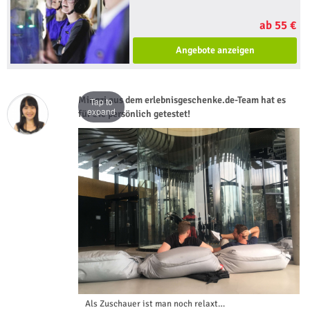
ab 55 €
Angebote anzeigen
Mingzi aus dem erlebnisgeschenke.de-Team hat es
Tap to
expand
für Sie persönlich getestet!
Als Zuschauer ist man noch relaxt…