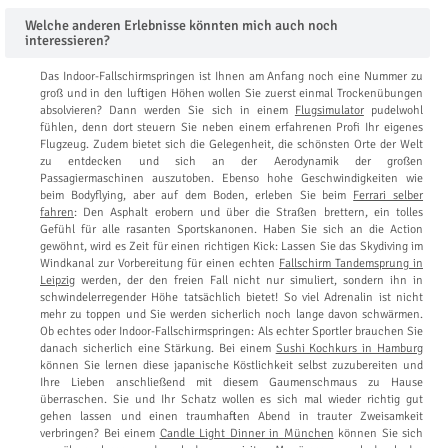
Welche anderen Erlebnisse könnten mich auch noch
interessieren?
Das Indoor-Fallschirmspringen ist Ihnen am Anfang noch eine Nummer zu
groß und in den luftigen Höhen wollen Sie zuerst einmal Trockenübungen
absolvieren? Dann werden Sie sich in einem
Flugsimulator
pudelwohl
fühlen, denn dort steuern Sie neben einem erfahrenen Profi Ihr eigenes
Flugzeug. Zudem bietet sich die Gelegenheit, die schönsten Orte der Welt
zu entdecken und sich an der Aerodynamik der großen
Passagiermaschinen auszutoben. Ebenso hohe Geschwindigkeiten wie
beim Bodyflying, aber auf dem Boden, erleben Sie beim
Ferrari selber
fahren
: Den Asphalt erobern und über die Straßen brettern, ein tolles
Gefühl für alle rasanten Sportskanonen. Haben Sie sich an die Action
gewöhnt, wird es Zeit für einen richtigen Kick: Lassen Sie das Skydiving im
Windkanal zur Vorbereitung für einen echten
Fallschirm Tandemsprung in
Leipzig
werden, der den freien Fall nicht nur simuliert, sondern ihn in
schwindelerregender Höhe tatsächlich bietet! So viel Adrenalin ist nicht
mehr zu toppen und Sie werden sicherlich noch lange davon schwärmen.
Ob echtes oder Indoor-Fallschirmspringen: Als echter Sportler brauchen Sie
danach sicherlich eine Stärkung. Bei einem
Sushi Kochkurs in Hamburg
können Sie lernen diese japanische Köstlichkeit selbst zuzubereiten und
Ihre Lieben anschließend mit diesem Gaumenschmaus zu Hause
überraschen. Sie und Ihr Schatz wollen es sich mal wieder richtig gut
gehen lassen und einen traumhaften Abend in trauter Zweisamkeit
verbringen? Bei einem
Candle Light Dinner in München
können Sie sich