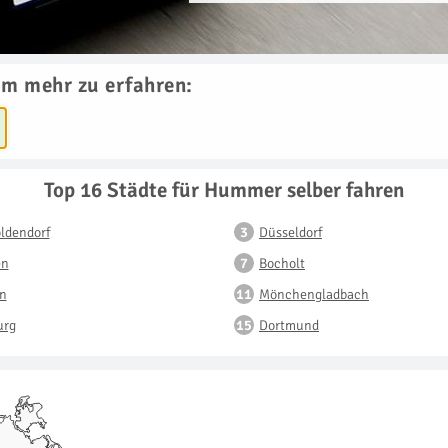
um mehr zu erfahren:
Top 16 Städte für Hummer selber fahren
ldendorf
Düsseldorf
en
Bocholt
n
Mönchengladbach
urg
Dortmund