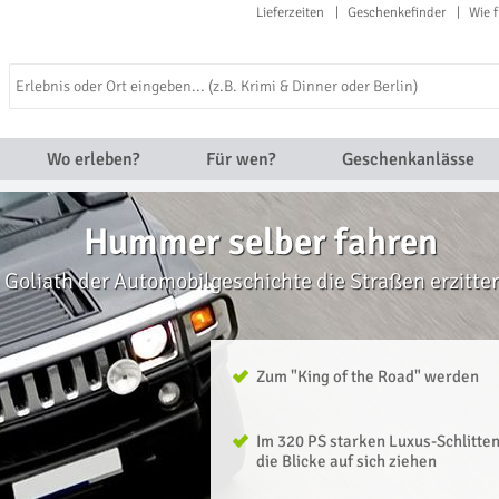
Lieferzeiten
Geschenkefinder
Wie f
Wo erleben?
Für wen?
Geschenkanlässe
Hummer selber fahren
Goliath der Automobilgeschichte die Straßen erzitte
Zum "King of the Road" werden
Im 320 PS starken Luxus-Schlitte
die Blicke auf sich ziehen