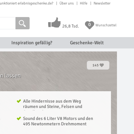
unktioniert erlebnisgeschenke.de?
Über uns
Hilfe
Newsletter
0
Wunschzettel
26,8 Tsd.
Inspiration gefällig?
Geschenke-Welt
145
rn lassen
Alle Hindernisse aus dem Weg
räumen und Steine, Felsen und
Geröll rocken
n
Sound des 6 Liter V8 Motors und den
495 Newtonmetern Drehmoment
spüren