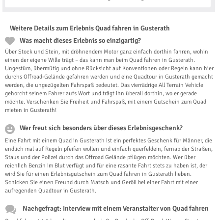
Weitere Details zum Erlebnis Quad fahren in Gusterath
Was macht dieses Erlebnis so einzigartig?
Über Stock und Stein, mit dröhnendem Motor ganz einfach dorthin fahren, wohin
einen der eigene Wille trägt – das kann man beim Quad fahren in Gusterath.
Ungestüm, übermütig und ohne Rücksicht auf Konventionen oder Regeln kann hier
durchs Offroad-Gelände gefahren werden und eine Quadtour in Gusterath gemacht
werden, die ungezügelten Fahrspaß bedeutet. Das vierrädrige All Terrain Vehicle
gehorcht seinem Fahrer aufs Wort und trägt ihn überall dorthin, wo er gerade
möchte. Verschenken Sie Freiheit und Fahrspaß, mit einem Gutschein zum Quad
mieten in Gusterath!
Wer freut sich besonders über dieses Erlebnisgeschenk?
Eine Fahrt mit einem Quad in Gusterath ist ein perfektes Geschenk für Männer, die
endlich mal auf Regeln pfeifen wollen und einfach querfeldein, fernab der Straßen,
Staus und der Polizei durch das Offroad Gelände pflügen möchten. Wer über
reichlich Benzin im Blut verfügt und für eine rasante Fahrt stets zu haben ist, der
wird Sie für einen Erlebnisgutschein zum Quad fahren in Gusterath lieben.
Schicken Sie einen Freund durch Matsch und Geröll bei einer Fahrt mit einer
aufregenden Quadtour in Gusterath.
Nachgefragt: Interview mit einem Veranstalter von Quad fahren