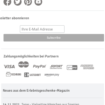
sletter abonnieren
Zahlungsmöglichkeiten bei Partnern
Neues aus dem Erlebnisgeschenke-Magazin
14.11.2021
Tapas - Vielseitige Häppchen aus Spanien