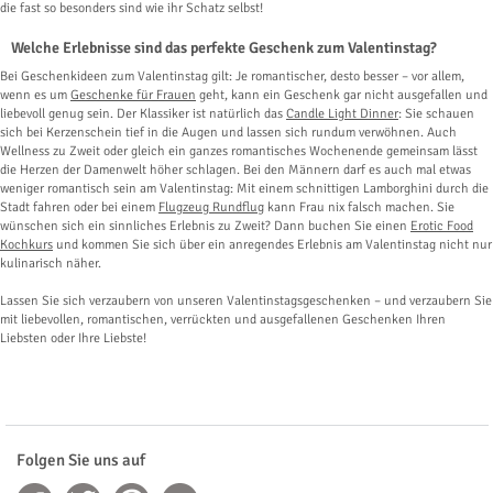
die fast so besonders sind wie ihr Schatz selbst!
Welche Erlebnisse sind das perfekte Geschenk zum Valentinstag?
Bei Geschenkideen zum Valentinstag gilt: Je romantischer, desto besser – vor allem,
wenn es um
Geschenke für Frauen
geht, kann ein Geschenk gar nicht ausgefallen und
liebevoll genug sein. Der Klassiker ist natürlich das
Candle Light Dinner
: Sie schauen
sich bei Kerzenschein tief in die Augen und lassen sich rundum verwöhnen. Auch
Wellness zu Zweit oder gleich ein ganzes romantisches Wochenende gemeinsam lässt
die Herzen der Damenwelt höher schlagen. Bei den Männern darf es auch mal etwas
weniger romantisch sein am Valentinstag: Mit einem schnittigen Lamborghini durch die
Stadt fahren oder bei einem
Flugzeug Rundflug
kann Frau nix falsch machen. Sie
wünschen sich ein sinnliches Erlebnis zu Zweit? Dann buchen Sie einen
Erotic Food
Kochkurs
und kommen Sie sich über ein anregendes Erlebnis am Valentinstag nicht nur
kulinarisch näher.
Lassen Sie sich verzaubern von unseren Valentinstagsgeschenken – und verzaubern Sie
mit liebevollen, romantischen, verrückten und ausgefallenen Geschenken Ihren
Liebsten oder Ihre Liebste!
Folgen Sie uns auf