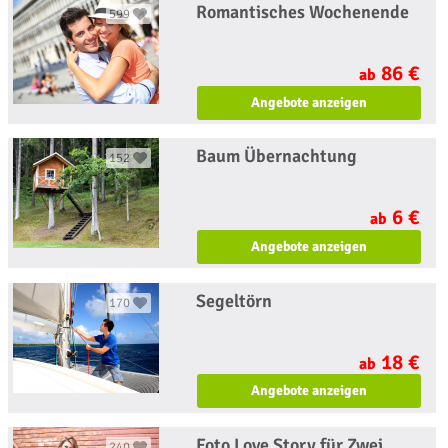
Romantisches Wochenende
599
86 €
ab
Angebote anzeigen
Baum Übernachtung
152
6 €
ab
Angebote anzeigen
Segeltörn
170
18 €
ab
Angebote anzeigen
Foto Love Story für Zwei
240