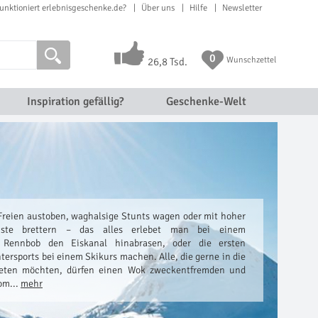
unktioniert erlebnisgeschenke.de?
Über uns
Hilfe
Newsletter
0
Wunschzettel
26,8 Tsd.
Inspiration gefällig?
Geschenke-Welt
reien austoben, waghalsige Stunts wagen oder mit hoher
iste brettern – das alles erlebet man bei einem
m Rennbob den Eiskanal hinabrasen, oder die ersten
tersports bei einem Skikurs machen. Alle, die gerne in die
reten möchten, dürfen einen Wok zweckentfremden und
om...