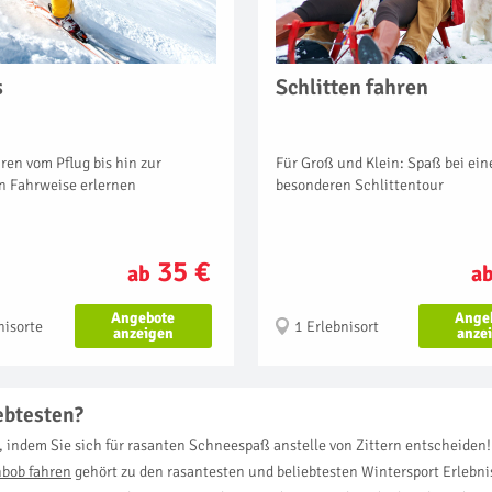
s
Schlitten fahren
ren vom Pflug bis hin zur
Für Groß und Klein: Spaß bei ein
n Fahrweise erlernen
besonderen Schlittentour
35 €
ab
a
Angebote
Ange
nisorte
1 Erlebnisort
anzeigen
anze
ebtesten?
 indem Sie sich für rasanten Schneespaß anstelle von Zittern entscheiden! S
bob fahren
gehört zu den rasantesten und beliebtesten Wintersport Erlebni