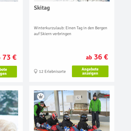
Skitag
Winterkurzulaub: Einen Tag in den Bergen
auf Skiern verbringen
36 €
73 €
ab
b
Angebote
bote
12 Erlebnisorte
anzeigen
igen