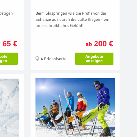
Beim Skispringen wie die Profis von der
rostigen
Schanze aus durch die Lüfte fliegen - ein
unbeschreibliches Gefühl!
200 €
65 €
ab
b
Angebote
bote
4 Erlebnisorte
anzeigen
igen