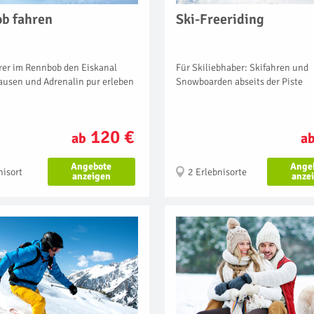
b fahren
Ski-Freeriding
rer im Rennbob den Eiskanal
Für Skiliebhaber: Skifahren und
ausen und Adrenalin pur erleben
Snowboarden abseits der Piste
120 €
ab
a
Angebote
Ange
nisort
2 Erlebnisorte
anzeigen
anze