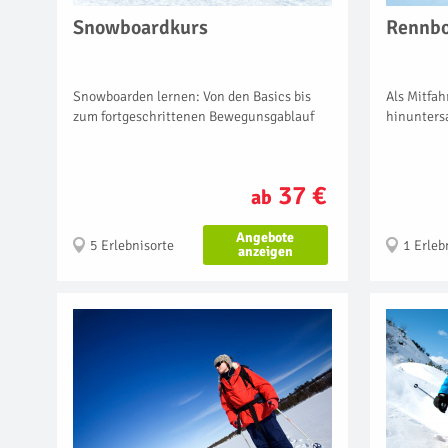
Snowboardkurs
Rennbo
Snowboarden lernen: Von den Basics bis
Als Mitfah
zum fortgeschrittenen Bewegunsgablauf
hinunters
37 €
ab
Angebote
5 Erlebnisorte
1 Erleb
anzeigen