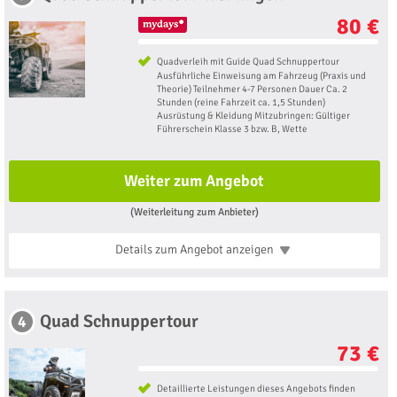
80 €
Quadverleih mit Guide Quad Schnuppertour
Ausführliche Einweisung am Fahrzeug (Praxis und
Theorie) Teilnehmer 4-7 Personen Dauer Ca. 2
Stunden (reine Fahrzeit ca. 1,5 Stunden)
Ausrüstung & Kleidung Mitzubringen: Gültiger
Führerschein Klasse 3 bzw. B, Wette
Weiter zum Angebot
(Weiterleitung zum Anbieter)
Details zum Angebot
anzeigen
Quad Schnuppertour
4
73 €
Detaillierte Leistungen dieses Angebots finden