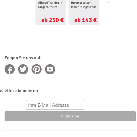
Offroad Training in
Hummer selber
Geländewagen
Langenaltheim
fahren in Ingolstadt
Offroad fahren in
Langenaltheim
ab 250 €
ab 143 €
ab 250 €
Folgen Sie uns auf
sletter abonnieren