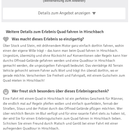
(Weiterleitung zum Anbieter)
Details zum Angebot
anzeigen
Weitere Details zum Erlebnis Quad fahren in Hirschbach
Was macht dieses Erlebnis so einzigartig?
Über Stock und Stein, mit dröhnendem Motor ganz einfach dorthin fahren, wohin
einen der eigene Wille trägt – das kann man beim Quad fahren in Hirschbach.
Ungestüm, übermütig und ohne Rücksicht auf Konventionen oder Regeln kann hier
durchs Offroad-Gelände gefahren werden und eine Quadtour in Hirschbach
gemacht werden, die ungezügelten Fahrspaß bedeutet. Das vierrädrige All Terrain
Vehicle gehorcht seinem Fahrer aufs Wort und trägt ihn überall dorthin, wo er
gerade möchte. Verschenken Sie Freiheit und Fahrspaß, mit einem Gutschein zum
Quad mieten in Hirschbach!
Wer freut sich besonders über dieses Erlebnisgeschenk?
Eine Fahrt mit einem Quad in Hirschbach ist ein perfektes Geschenk für Männer,
die endlich mal auf Regeln pfeifen wollen und einfach querfeldein, fernab der
Straßen, Staus und der Polizei durch das Offroad Gelände pflügen möchten. Wer
über reichlich Benzin im Blut verfügt und für eine rasante Fahrt stets zu haben ist,
der wird Sie für einen Erlebnisgutschein zum Quad fahren in Hirschbach lieben.
Schicken Sie einen Freund durch Matsch und Geröll bei einer Fahrt mit einer
aufregenden Quadtour in Hirschbach.