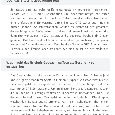
Über das Erlebnis Geocaching Tour
Schatzsuche mit altmodischer Karte war gestern - heute sucht man einen
Schatz via GPS Gerät! Beschenken Sie Abenteuerlustige mit einer
spannenden Geocaching Tour in Ihrer Nähe. Zuerst erhalten Ihre Lieben
eine professionelle Einweisung, damit Sie das GPS Gerät auch richtig
nutzen können. Selbstverständlich werden sie während des gesamten
Geocachings zuverlässig betreut. Und schnell seien lohnt sich ebenfalls,
denn nur wer zuerst im Ziel ist staubt die begehrte Trophäe ab. Diesen
genialen Outdoor-Event sollte sich niemand entgehen lassen, der gerne
Neues und Ausgefallenes erlebt. Verschenken Sie eine GPS Tour an Ihren
Partner, einen Freund oder probieren Sie sich selbst an der modernen
Schatzsuche!
Was macht das Erlebnis Geocaching Tour als Geschenk so
einzigartig?
Das Geocaching ist die moderne Variante der klassischen Schnitzeljagd
und ein ganz besonderer Spaß. In kleinen Gruppen von etwa zwei bis drei
Personen geht es ausgestattet mit einem GPS-Empfänger auf die
spannende GPS Schatzsuche. Um an diesen Schatz zu gelangen, müssen
die Teilnehmer allerdings zahlreiche Hindernisse überwinden. Dazu ist
Gemeinschaftssinn und Teamgeist unbedingt erforderlich! Die Gruppe,
welche den Schatz zuerst erreicht, kann sich schließlich über einen
kleinen Gewinn freuen. Doch Vorsicht: auf dem Weg zum Schatz sind
teilweise sportliche Aufgaben zu meistern; so müssen die Kandidaten etwa
Flüsse und Seen passieren oder sich an steilen Felswänden abseilen. Eine