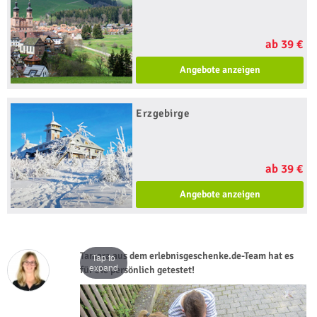
ab 39 €
Angebote anzeigen
Erzgebirge
ab 39 €
Angebote anzeigen
Tamara aus dem erlebnisgeschenke.de-Team hat es
Tap to
expand
für Sie persönlich getestet!