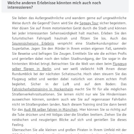
Welche anderen Erlebnisse könnten mich auch noch
interessieren?
Sie lieben das Außergewöhnliche und wandern gerne auf ungewöhnliche
Weise durch die Gegend? Dann wird Sie die
Segway Tour
sicher begeistern.
Hier düsen Sie auf Ihrem motorisierten Gerät durch die Stadt und können
bei jeder interessanten Sehenswürdigkeit halt machen. Erleben Sie den
futuristischen Fahrspaß hautnah und flitzen Sie los. Auch das
Spurensicherung Erlebnis
verspricht eine Stadterkundungstour der
Superlative. Jagen Sie den Mörder in Ihrem ersten eigenen Fall, sammeln
Sie Beweise und befragen Sie Zeugen. Ermitteln Sie wie die echten Profis
und genießen dabei noch den tollen Stadtrundgang, der Sie sogar in die
hintersten Winkel bringt. Betrachten Sie die Welt von oben beim
Flugzeug
selber fliegen in Berlin
und wer weiß vielleicht hilft Ihnen dieser
Rundumblick bei der nächsten Schatzsuche. Hoch oben steuern Sie das
Flugzeug selbst und werden dabei natürlich von einem echten Profi
begleitet. Sicher in der Luft und auf dem Boden: Das
Fahrsicherheitstraining in Hockenheim
macht Sie fit für alle möglichen
Straßenverkehrssituationen. Sie lernen nicht nur wie Sie Hindernissen
ausweichen können, sondern auch wie Sie auf regennasser Fahrbahn
nicht im Straßengraben landen. Nach diesem Training sind Sie dann bereit
für das
Audi R8 selber fahren in München
. Hier können Sie so richtig auf
die Tube drücken und mit Vollgas über die Straßen brettern. Ziehen Sie die
neidischen und neugierigen Blicke auf sich und genießen Sie dieses
Feeling.
Überraschen Sie alle kleinen und großen Piraten in Ihrem Umfeld mit der