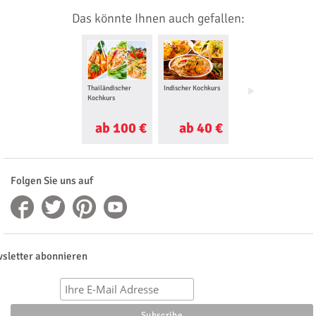
Das könnte Ihnen auch gefallen:
Thailändischer
Indischer Kochkurs
Sushi Kochkurs
Kochkurs
ab 100 €
ab 40 €
ab 35 €
Folgen Sie uns auf
sletter abonnieren