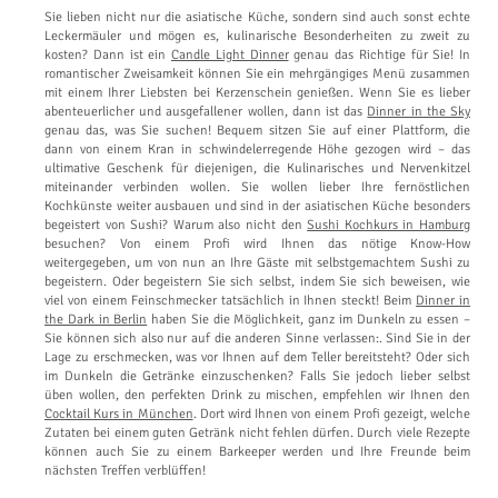
Sie lieben nicht nur die asiatische Küche, sondern sind auch sonst echte
Leckermäuler und mögen es, kulinarische Besonderheiten zu zweit zu
kosten? Dann ist ein
Candle Light Dinner
genau das Richtige für Sie! In
romantischer Zweisamkeit können Sie ein mehrgängiges Menü zusammen
mit einem Ihrer Liebsten bei Kerzenschein genießen. Wenn Sie es lieber
abenteuerlicher und ausgefallener wollen, dann ist das
Dinner in the Sky
genau das, was Sie suchen! Bequem sitzen Sie auf einer Plattform, die
dann von einem Kran in schwindelerregende Höhe gezogen wird – das
ultimative Geschenk für diejenigen, die Kulinarisches und Nervenkitzel
miteinander verbinden wollen. Sie wollen lieber Ihre fernöstlichen
Kochkünste weiter ausbauen und sind in der asiatischen Küche besonders
begeistert von Sushi? Warum also nicht den
Sushi Kochkurs in Hamburg
besuchen? Von einem Profi wird Ihnen das nötige Know-How
weitergegeben, um von nun an Ihre Gäste mit selbstgemachtem Sushi zu
begeistern. Oder begeistern Sie sich selbst, indem Sie sich beweisen, wie
viel von einem Feinschmecker tatsächlich in Ihnen steckt! Beim
Dinner in
the Dark in Berlin
haben Sie die Möglichkeit, ganz im Dunkeln zu essen –
Sie können sich also nur auf die anderen Sinne verlassen:. Sind Sie in der
Lage zu erschmecken, was vor Ihnen auf dem Teller bereitsteht? Oder sich
im Dunkeln die Getränke einzuschenken? Falls Sie jedoch lieber selbst
üben wollen, den perfekten Drink zu mischen, empfehlen wir Ihnen den
Cocktail Kurs in München
. Dort wird Ihnen von einem Profi gezeigt, welche
Zutaten bei einem guten Getränk nicht fehlen dürfen. Durch viele Rezepte
können auch Sie zu einem Barkeeper werden und Ihre Freunde beim
nächsten Treffen verblüffen!