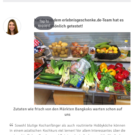
Katrin aus dem erlebnisgeschenke.de-Team hat es
Tap to
expand
für Sie persönlich getestet!
Zutaten wie frisch von den Märkten Bangkoks warten schon auf
uns
Sowohl blutige Kochanfänger als auch routinierte Hobbyköche können
in einem asiatischen Kochkurs viel lernen! Vor allem Interessantes über die