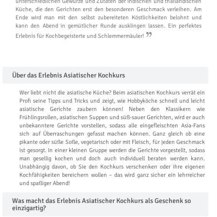
unterschiedlichen Gewürze und Zutaten der indischen und thailändischen
Küche, die den Gerichten erst den besonderen Geschmack verleihen. Am
Ende wird man mit den selbst zubereiteten Köstlichkeiten belohnt und
kann den Abend in gemütlicher Runde ausklingen lassen. Ein perfektes
Erlebnis für Kochbegeisterte und Schlemmermäuler!
Über das Erlebnis Asiatischer Kochkurs
Wer liebt nicht die asiatische Küche? Beim asiatischen Kochkurs verrät ein
Profi seine Tipps und Tricks und zeigt, wie Hobbyköche schnell und leicht
asiatische Gerichte zaubern können! Neben den Klassikern wie
Frühlingsrollen, asiatischen Suppen und süß-sauer Gerichten, wird er auch
unbekanntere Gerichte vorstellen, sodass alle eingefleischten Asia-Fans
sich auf Überraschungen gefasst machen können. Ganz gleich ob eine
pikante oder süße Soße, vegetarisch oder mit Fleisch, für jeden Geschmack
ist gesorgt. In einer kleinen Gruppe werden die Gerichte vorgestellt, sodass
man gesellig kochen und doch auch individuell beraten werden kann.
Unabhängig davon, ob Sie den Kochkurs verschenken oder ihre eigenen
Kochfähigkeiten bereichern wollen – das wird ganz sicher ein lehrreicher
und spaßiger Abend!
Was macht das Erlebnis Asiatischer Kochkurs als Geschenk so
einzigartig?