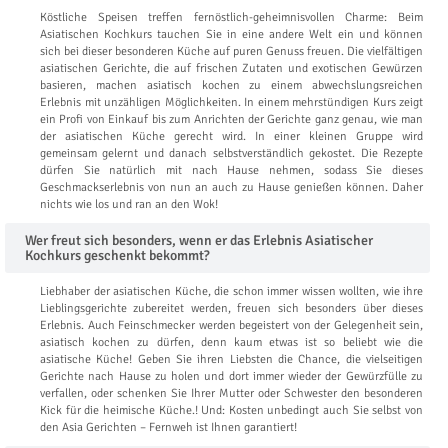
Köstliche Speisen treffen fernöstlich-geheimnisvollen Charme: Beim
Asiatischen Kochkurs tauchen Sie in eine andere Welt ein und können
sich bei dieser besonderen Küche auf puren Genuss freuen. Die vielfältigen
asiatischen Gerichte, die auf frischen Zutaten und exotischen Gewürzen
basieren, machen asiatisch kochen zu einem abwechslungsreichen
Erlebnis mit unzähligen Möglichkeiten. In einem mehrstündigen Kurs zeigt
ein Profi von Einkauf bis zum Anrichten der Gerichte ganz genau, wie man
der asiatischen Küche gerecht wird. In einer kleinen Gruppe wird
gemeinsam gelernt und danach selbstverständlich gekostet. Die Rezepte
dürfen Sie natürlich mit nach Hause nehmen, sodass Sie dieses
Geschmackserlebnis von nun an auch zu Hause genießen können. Daher
nichts wie los und ran an den Wok!
Wer freut sich besonders, wenn er das Erlebnis Asiatischer
Kochkurs geschenkt bekommt?
Liebhaber der asiatischen Küche, die schon immer wissen wollten, wie ihre
Lieblingsgerichte zubereitet werden, freuen sich besonders über dieses
Erlebnis. Auch Feinschmecker werden begeistert von der Gelegenheit sein,
asiatisch kochen zu dürfen, denn kaum etwas ist so beliebt wie die
asiatische Küche! Geben Sie ihren Liebsten die Chance, die vielseitigen
Gerichte nach Hause zu holen und dort immer wieder der Gewürzfülle zu
verfallen, oder schenken Sie Ihrer Mutter oder Schwester den besonderen
Kick für die heimische Küche.! Und: Kosten unbedingt auch Sie selbst von
den Asia Gerichten – Fernweh ist Ihnen garantiert!