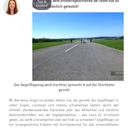
Natalie aus dem erlebnisgeschenke.de-Team hat es
Tap to
expand
für Sie persönlich getestet!
Das Segelflugzeug wird startklar gemacht & auf die Startbahn
gerollt
Wer keine Angst vor großen Höhen hat, der genießt das Segelfliegen in
vollen Zügen: Lautloses und nahezu schwereloses Gleiten durch den
Himmel, atemberaubendes Panorama über das Altmühltal und herrliche
Naturlandschaften aus der Vogelperspektive – was kann es Schöneres
geben, als sanft und sorgenfrei über der Erde zu schweben? Segelfliegen ist
ein unvergessliches Erlebnis mit Suchtpotenzial für alle schwindelfreien