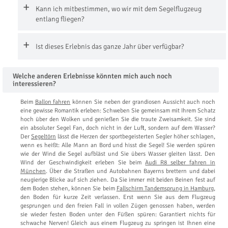
Kann ich mitbestimmen, wo wir mit dem Segelflugzeug
entlang fliegen?
Ist dieses Erlebnis das ganze Jahr über verfügbar?
Welche anderen Erlebnisse könnten mich auch noch
interessieren?
Beim
Ballon fahren
können Sie neben der grandiosen Aussicht auch noch
eine gewisse Romantik erleben: Schweben Sie gemeinsam mit Ihrem Schatz
hoch über den Wolken und genießen Sie die traute Zweisamkeit. Sie sind
ein absoluter Segel Fan, doch nicht in der Luft, sondern auf dem Wasser?
Der
Segeltörn
lässt die Herzen der sportbegeisterten Segler höher schlagen,
wenn es heißt: Alle Mann an Bord und hisst die Segel! Sie werden spüren
wie der Wind die Segel aufbläst und Sie übers Wasser gleiten lässt. Den
Wind der Geschwindigkeit erleben Sie beim
Audi R8 selber fahren in
München
. Über die Straßen und Autobahnen Bayerns brettern und dabei
neugierige Blicke auf sich ziehen. Da Sie immer mit beiden Beinen fest auf
dem Boden stehen, können Sie beim
Fallschirm Tandemsprung in Hamburg
,
den Boden für kurze Zeit verlassen. Erst wenn Sie aus dem Flugzeug
gesprungen und den freien Fall in vollen Zügen genossen haben, werden
sie wieder festen Boden unter den Füßen spüren: Garantiert nichts für
schwache Nerven! Gleich aus einem Flugzeug zu springen ist Ihnen eine