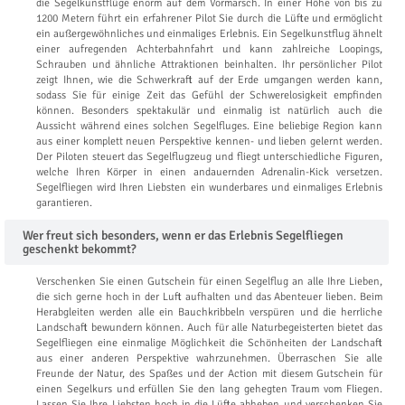
die Segelkunstflüge enorm auf dem Vormarsch. In einer Höhe von bis zu
1200 Metern führt ein erfahrener Pilot Sie durch die Lüfte und ermöglicht
ein außergewöhnliches und einmaliges Erlebnis. Ein Segelkunstflug ähnelt
einer aufregenden Achterbahnfahrt und kann zahlreiche Loopings,
Schrauben und ähnliche Attraktionen beinhalten. Ihr persönlicher Pilot
zeigt Ihnen, wie die Schwerkraft auf der Erde umgangen werden kann,
sodass Sie für einige Zeit das Gefühl der Schwerelosigkeit empfinden
können. Besonders spektakulär und einmalig ist natürlich auch die
Aussicht während eines solchen Segelfluges. Eine beliebige Region kann
aus einer komplett neuen Perspektive kennen- und lieben gelernt werden.
Der Piloten steuert das Segelflugzeug und fliegt unterschiedliche Figuren,
welche Ihren Körper in einen andauernden Adrenalin-Kick versetzen.
Segelfliegen wird Ihren Liebsten ein wunderbares und einmaliges Erlebnis
garantieren.
Wer freut sich besonders, wenn er das Erlebnis Segelfliegen
geschenkt bekommt?
Verschenken Sie einen Gutschein für einen Segelflug an alle Ihre Lieben,
die sich gerne hoch in der Luft aufhalten und das Abenteuer lieben. Beim
Herabgleiten werden alle ein Bauchkribbeln verspüren und die herrliche
Landschaft bewundern können. Auch für alle Naturbegeisterten bietet das
Segelfliegen eine einmalige Möglichkeit die Schönheiten der Landschaft
aus einer anderen Perspektive wahrzunehmen. Überraschen Sie alle
Freunde der Natur, des Spaßes und der Action mit diesem Gutschein für
einen Segelkurs und erfüllen Sie den lang gehegten Traum vom Fliegen.
Lassen Sie Ihre Liebsten hoch in die Lüfte abheben und verschenken Sie