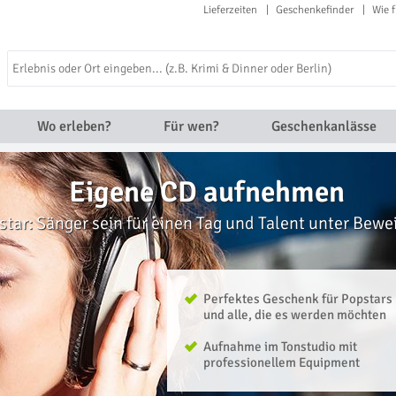
Lieferzeiten
Geschenkefinder
Wie f
Wo erleben?
Für wen?
Geschenkanlässe
Eigene CD aufnehmen
star: Sänger sein für einen Tag und Talent unter Bewei
Perfektes Geschenk für Popstars
und alle, die es werden möchten
Aufnahme im Tonstudio mit
professionellem Equipment