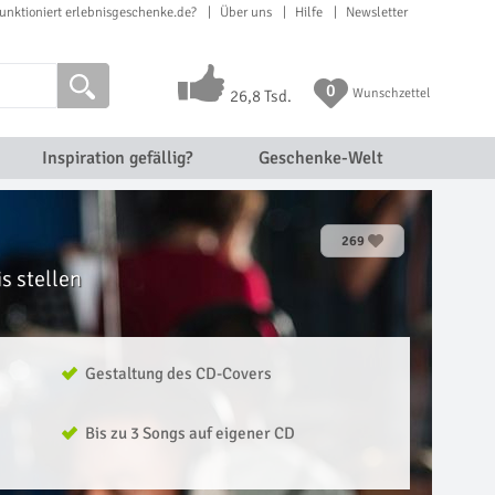
unktioniert erlebnisgeschenke.de?
Über uns
Hilfe
Newsletter
0
Wunschzettel
26,8 Tsd.
Inspiration gefällig?
Geschenke-Welt
269
s stellen
Gestaltung des CD-Covers
Bis zu 3 Songs auf eigener CD