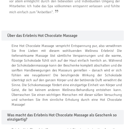
vor allem ermöglicht durch den liebevollen und individuellen Umgang der
Mitarbeiter. Ich habe das Spa vollkommen entspannt verlassen und fühlte
mich einfach zum "Anbeißen".
Über das Erlebnis Hot Chocolate Massage
Eine Hot Chocolate Massage verspricht Entspannung pur, also verwöhnen
Sie Ihre Lieben mit diesem wohltuenden Wellness Erlebnis! Die
tiefenwirksame Massage löst sämtliche Verspannungen und die warme,
flüssige Schokolade fühlt sich auf der Haut einfach herrlich an. Während
der Schokoladenmassage kann der Beschenke komplett abschalten und die
sanften Handbewegungen des Masseurs genießen – danach wird er sich
fühlen wie neugeboren! Die beruhigende Wirkung der Schokolade
überträgt sich auf den ganzen Körper und der betörende Duft verwöhnt die
Sinne. Die Schokomassage fördert eine einzigartige Einheit von Körper und
Geist, die bei keinem anderen Wellness-Behandlung entstehen kann.
Überraschen Sie einen wichtigen Menschen mit dieser süßen Versuchung
und schenken Sie ihm sinnliche Erholung durch eine Hot Chocolate
Massage!
Was macht das Erlebnis Hot Chocolate Massage als Geschenk so
einzigartig?