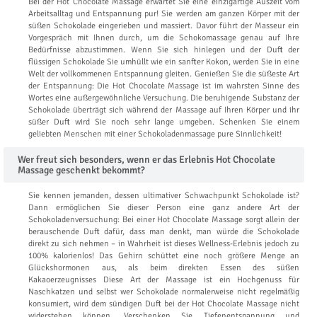
Bei der Hot Chocolate Massage erwartet Sie eine einzigartige Auszeit vom
Arbeitsalltag und Entspannung pur! Sie werden am ganzen Körper mit der
süßen Schokolade eingerieben und massiert. Davor führt der Masseur ein
Vorgespräch mit Ihnen durch, um die Schokomassage genau auf Ihre
Bedürfnisse abzustimmen. Wenn Sie sich hinlegen und der Duft der
flüssigen Schokolade Sie umhüllt wie ein sanfter Kokon, werden Sie in eine
Welt der vollkommenen Entspannung gleiten. Genießen Sie die süßeste Art
der Entspannung: Die Hot Chocolate Massage ist im wahrsten Sinne des
Wortes eine außergewöhnliche Versuchung. Die beruhigende Substanz der
Schokolade überträgt sich während der Massage auf Ihren Körper und ihr
süßer Duft wird Sie noch sehr lange umgeben. Schenken Sie einem
geliebten Menschen mit einer Schokoladenmassage pure Sinnlichkeit!
Wer freut sich besonders, wenn er das Erlebnis Hot Chocolate
Massage geschenkt bekommt?
Sie kennen jemanden, dessen ultimativer Schwachpunkt Schokolade ist?
Dann ermöglichen Sie dieser Person eine ganz andere Art der
Schokoladenversuchung: Bei einer Hot Chocolate Massage sorgt allein der
berauschende Duft dafür, dass man denkt, man würde die Schokolade
direkt zu sich nehmen – in Wahrheit ist dieses Wellness-Erlebnis jedoch zu
100% kalorienlos! Das Gehirn schüttet eine noch größere Menge an
Glückshormonen aus, als beim direkten Essen des süßen
Kakaoerzeugnisses Diese Art der Massage ist ein Hochgenuss für
Naschkatzen und selbst wer Schokolade normalerweise nicht regelmäßig
konsumiert, wird dem sündigen Duft bei der Hot Chocolate Massage nicht
widerstehen können. Verschenken Sie Tiefenentspannung und