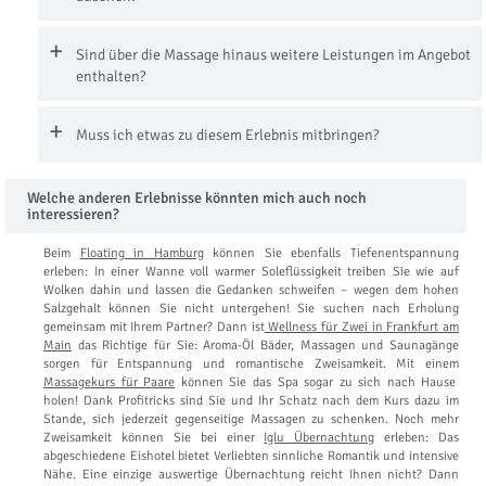
Sind über die Massage hinaus weitere Leistungen im Angebot
enthalten?
Muss ich etwas zu diesem Erlebnis mitbringen?
Welche anderen Erlebnisse könnten mich auch noch
interessieren?
Beim
Floating in Hamburg
können Sie ebenfalls Tiefenentspannung
erleben: In einer Wanne voll warmer Soleflüssigkeit treiben Sie wie auf
Wolken dahin und lassen die Gedanken schweifen – wegen dem hohen
Salzgehalt können Sie nicht untergehen! Sie suchen nach Erholung
gemeinsam mit Ihrem Partner? Dann ist
Wellness für Zwei in Frankfurt am
Main
das Richtige für Sie: Aroma-Öl Bäder, Massagen und Saunagänge
sorgen für Entspannung und romantische Zweisamkeit. Mit einem
Massagekurs für Paare
können Sie das Spa sogar zu sich nach Hause
holen! Dank Profitricks sind Sie und Ihr Schatz nach dem Kurs dazu im
Stande, sich jederzeit gegenseitige Massagen zu schenken. Noch mehr
Zweisamkeit können Sie bei einer
Iglu Übernachtung
erleben: Das
abgeschiedene Eishotel bietet Verliebten sinnliche Romantik und intensive
Nähe. Eine einzige auswertige Übernachtung reicht Ihnen nicht? Dann