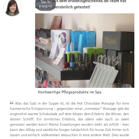
Stefanie aus dem erlebnisgeschenke.de-Team hat
Tap to
expand
es für Sie persönlich getestet!
Hochwertige Pflegeprodukte im Spa
Was das Salz in der Suppe ist, ist die Hot Chocolate Massage für eine
harmonische Entspannung – gegenüber einer „normalen“ Massage gibt die
angenehm warme Schokolade auf dem Körper dem Erlebnis die Würze, den
letzten Schliff. Ein sinnliches Erlebnis, das allein oder auch zu zweit
genossen werden kann! Meine Erwartungen wurden mehr als erfüllt - man
kann den Alltag und sämtliche Sorgen tatsächlich für kurze Zeit hinter sich
lassen und einfach vollkommen abtauchen in eine andere Welt. Dies wurde