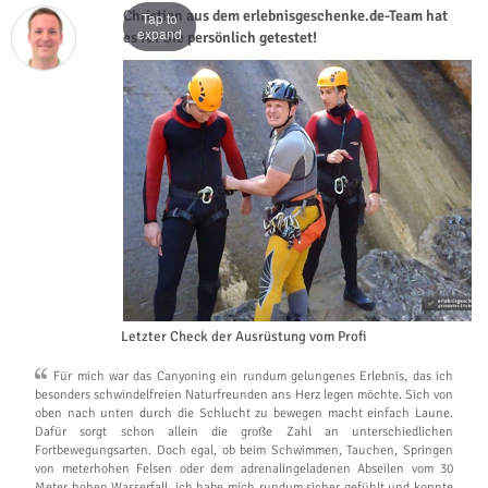
Christian aus dem erlebnisgeschenke.de-Team hat
Tap to
expand
es für Sie persönlich getestet!
Letzter Check der Ausrüstung vom Profi
Für mich war das Canyoning ein rundum gelungenes Erlebnis, das ich
besonders schwindelfreien Naturfreunden ans Herz legen möchte. Sich von
oben nach unten durch die Schlucht zu bewegen macht einfach Laune.
Dafür sorgt schon allein die große Zahl an unterschiedlichen
Fortbewegungsarten. Doch egal, ob beim Schwimmen, Tauchen, Springen
von meterhohen Felsen oder dem adrenalingeladenen Abseilen vom 30
Meter hohen Wasserfall, ich habe mich rundum sicher gefühlt und konnte