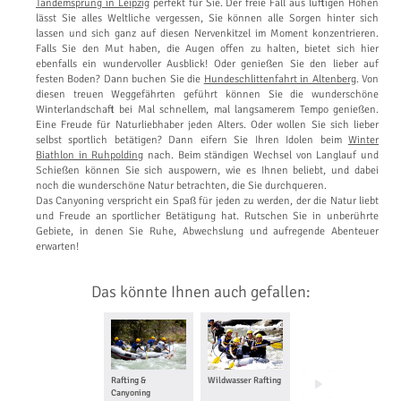
Tandemsprung in Leipzig
perfekt für Sie. Der freie Fall aus luftigen Höhen
lässt Sie alles Weltliche vergessen, Sie können alle Sorgen hinter sich
lassen und sich ganz auf diesen Nervenkitzel im Moment konzentrieren.
Falls Sie den Mut haben, die Augen offen zu halten, bietet sich hier
ebenfalls ein wundervoller Ausblick! Oder genießen Sie den lieber auf
festen Boden? Dann buchen Sie die
Hundeschlittenfahrt in Altenberg
. Von
diesen treuen Weggefährten geführt können Sie die wunderschöne
Winterlandschaft bei Mal schnellem, mal langsamerem Tempo genießen.
Eine Freude für Naturliebhaber jeden Alters. Oder wollen Sie sich lieber
selbst sportlich betätigen? Dann eifern Sie Ihren Idolen beim
Winter
Biathlon in Ruhpolding
nach. Beim ständigen Wechsel von Langlauf und
Schießen können Sie sich auspowern, wie es Ihnen beliebt, und dabei
noch die wunderschöne Natur betrachten, die Sie durchqueren.
Das Canyoning verspricht ein Spaß für jeden zu werden, der die Natur liebt
und Freude an sportlicher Betätigung hat. Rutschen Sie in unberührte
Gebiete, in denen Sie Ruhe, Abwechslung und aufregende Abenteuer
erwarten!
Das könnte Ihnen auch gefallen:
Rafting &
Wildwasser Rafting
Abenteuer
Canyoning
Wochenende