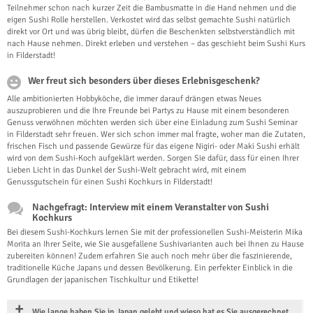
Teilnehmer schon nach kurzer Zeit die Bambusmatte in die Hand nehmen und die
eigen Sushi Rolle herstellen. Verkostet wird das selbst gemachte Sushi natürlich
direkt vor Ort und was übrig bleibt, dürfen die Beschenkten selbstverständlich mit
nach Hause nehmen. Direkt erleben und verstehen – das geschieht beim Sushi Kurs
in Filderstadt!
Wer freut sich besonders über dieses Erlebnisgeschenk?
Alle ambitionierten Hobbyköche, die immer darauf drängen etwas Neues
auszuprobieren und die Ihre Freunde bei Partys zu Hause mit einem besonderen
Genuss verwöhnen möchten werden sich über eine Einladung zum Sushi Seminar
in Filderstadt sehr freuen. Wer sich schon immer mal fragte, woher man die Zutaten,
frischen Fisch und passende Gewürze für das eigene Nigiri- oder Maki Sushi erhält
wird von dem Sushi-Koch aufgeklärt werden. Sorgen Sie dafür, dass für einen Ihrer
Lieben Licht in das Dunkel der Sushi-Welt gebracht wird, mit einem
Genussgutschein für einen Sushi Kochkurs in Filderstadt!
Nachgefragt: Interview mit einem Veranstalter von Sushi
Kochkurs
Bei diesem Sushi-Kochkurs lernen Sie mit der professionellen Sushi-Meisterin Mika
Morita an Ihrer Seite, wie Sie ausgefallene Sushivarianten auch bei Ihnen zu Hause
zubereiten können! Zudem erfahren Sie auch noch mehr über die faszinierende,
traditionelle Küche Japans und dessen Bevölkerung. Ein perfekter Einblick in die
Grundlagen der japanischen Tischkultur und Etikette!
Wie lange haben Sie in Japan gelebt und wieso hat es Sie ausgerechnet