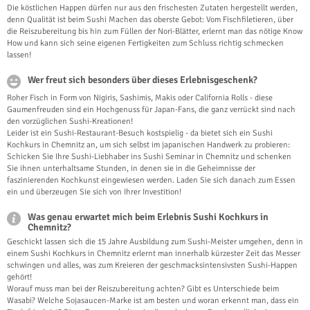
Die köstlichen Happen dürfen nur aus den frischesten Zutaten hergestellt werden,
denn Qualität ist beim Sushi Machen das oberste Gebot: Vom Fischfiletieren, über
die Reiszubereitung bis hin zum Füllen der Nori-Blätter, erlernt man das nötige Know
How und kann sich seine eigenen Fertigkeiten zum Schluss richtig schmecken
lassen!
Wer freut sich besonders über dieses Erlebnisgeschenk?
Roher Fisch in Form von Nigiris, Sashimis, Makis oder California Rolls - diese
Gaumenfreuden sind ein Hochgenuss für Japan-Fans, die ganz verrückt sind nach
den vorzüglichen Sushi-Kreationen!
Leider ist ein Sushi-Restaurant-Besuch kostspielig - da bietet sich ein Sushi
Kochkurs in Chemnitz an, um sich selbst im japanischen Handwerk zu probieren:
Schicken Sie Ihre Sushi-Liebhaber ins Sushi Seminar in Chemnitz und schenken
Sie ihnen unterhaltsame Stunden, in denen sie in die Geheimnisse der
faszinierenden Kochkunst eingewiesen werden. Laden Sie sich danach zum Essen
ein und überzeugen Sie sich von Ihrer Investition!
Was genau erwartet mich beim Erlebnis Sushi Kochkurs in
Chemnitz?
Geschickt lassen sich die 15 Jahre Ausbildung zum Sushi-Meister umgehen, denn in
einem Sushi Kochkurs in Chemnitz erlernt man innerhalb kürzester Zeit das Messer
schwingen und alles, was zum Kreieren der geschmacksintensivsten Sushi-Happen
gehört!
Worauf muss man bei der Reiszubereitung achten? Gibt es Unterschiede beim
Wasabi? Welche Sojasaucen-Marke ist am besten und woran erkennt man, dass ein