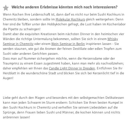
Welche anderen Erlebnisse könnten mich noch interessieren?
Wenn Kochen Ihre Leidenschaft ist, dann darf es nicht nur beim Sushi Kochkurs in
Chemnitz bleiben, sondern sollte im
Molekular Kochkurs
gleich weitergehen: Denn
hier sind die Tüftler unter den Hobbyköchen gefragt, die Lust haben im Küchenlabor
die Pipette zu schwingen!
Damit aber die exquisiten Kreationen beim nächsten Dinner in den heimischen vier
Wänden die richtige Untermalung bekommen, sollten Sie sich in einem
Whisky
Seminar in Chemnitz
oder einem
Wein Seminar in Berlin
inspirieren lassen - Sie
werden staunen, wie gut die Aromen der feinen Destillate oder edlen Tropfen zum
Sushi oder anderen Gerichten passen.
Dass man auf Nummer sichergehen möchte, wenn die Herzensdame oder der
Traumprinz zu einem Essen zugestimmt haben, kann man mehr als nachvollziehen;
daher empfehlen wir Ihnen das
Candle Light Dinner in Dresden
. Entführen Sie Ihr
Herzblatt in die wunderschöne Stadt und blicken Sie sich bei Kerzenlicht tief in die
Augen!
Liebe geht durch den Magen und besonders mit den selbstgemachten Delikatessen
kann man jeden Schwarm im Sturm erobern: Schicken Sie Ihren besten Kumpel in
den Sushi Kochkurs in Chemnitz und verhelfen Sie seinem Liebesleben auf die
Sprünge, denn Frauen lieben Sushi und Männer, die kochen können und nichts
anbrennen lassen!