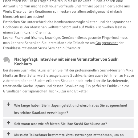
Fisch frisch ist? Diese Fragen erhalten in dieser lockeren Runde endlich eine
Antwort und man macht sich voller Vorfreude und mit viel Spaß an der Sache ans
Werk: Diese bunten Kreationen schmecken vor allem selbstgemacht einfach
himmlisch und am besten!
Entdecken Sie unterschiedliche Kombinationsmöglichkeiten und den japanischen
Hochgenuss, der Menschen weltweit betört und auf Wolke 7 schweben lässt in
einem Sushi Kurs in Chemnitz.
Lecker Fisch und frisches, knackiges Gemüse - dieses gesunde Fingerfood muss
man kennen: Schenken Sie Ihrem Mann die Teilnahme am
Gruppenevent
der
Extraklasse mit einem Sushi Seminar in Chemnitz!
Nachgefragt: Interview mit einem Veranstalter von Sushi
Kochkurs
Bei diesem Sushi-Kochkurs lernen Sie mit der professionellen Sushi-Meisterin Mika
Morita an Ihrer Seite, wie Sie ausgefallene Sushivarianten auch bei Ihnen zu Hause
zubereiten können! Zudem erfahren Sie auch noch mehr über die faszinierende,
traditionelle Küche Japans und dessen Bevölkerung. Ein perfekter Einblick in die
Grundlagen der japanischen Tischkultur und Etikette!
Wie lange haben Sie in Japan gelebt und wieso hat es Sie ausgerechnet
ins schöne Saarland verschlagen?
Seit wann und wie oft bieten Sie Ihre Sushi Kochkurse an?
Muss ein Teilnehmer bestimmte Voraussetzungen mitnehmen, um an