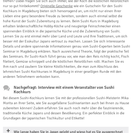
treffen? Dabei fragen Sie sich auch immer, wie der Koch die köstlichen Reisröllchen
nur so gut hinbekommt?
Originelle Geschenke
wie ein Gutschein für den Sushi
Kochkurs in Magdeburg bieten sich hervorragend an, um nicht nur einen Ihrer
Lieben eine ganz besondere Freude zu bereiten, sondern auch einmal selbst die
hohe Kunst der Sushi Zubereitung zu lernen. Beim Sushi Kurs in Magdeburg
erhalten leidenschaftliche Hobby-Köche und neugierige Feinschmecker einen
spannenden Einblick in die japanische Küche und die Zubereitung von Sushi.
Lernen Sie zu erst einmal mehr über Land und Leute und Ihre Traditionen, um sich
besser mit der Esskultur Japans vertraut zu machen. Lassen Sie sich interessante
Details und andere spannende Informationen genau vom Sushi-Experten beim Sushi
Seminar in Magdeburg erklären. Nach ausreichend Theorie, folgt der praktische Teil
des Seminars. Ihr Sushi-Koch führt genau vor, wie man den Reis richtig kocht, Fisch
filetiert, Gemüse schnippelt und die köstlichen Reisröllchen rollt. Machen Sie es
Ihm nach und zaubern Sie kleine Köstlichkeiten, die man zum Abschluss des
lehrreichen Sushi Kochkurses in Magdeburg in einer geselligen Runde mit den
anderen Teilnehmern verkosten kann.
Nachgefragt: Interview mit einem Veranstalter von Sushi
Kochkurs
Bei diesem Sushi-Kochkurs lernen Sie mit der professionellen Sushi-Meisterin Mika
Morita an Ihrer Seite, wie Sie ausgefallene Sushivarianten auch bei Ihnen zu Hause
zubereiten können! Zudem erfahren Sie auch noch mehr über die faszinierende,
traditionelle Küche Japans und dessen Bevölkerung. Ein perfekter Einblick in die
Grundlagen der japanischen Tischkultur und Etikette!
Wie lange haben Sie in Japan gelebt und wieso hat es Sie ausgerechnet