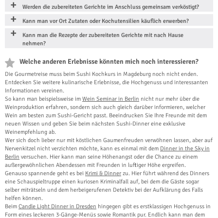
Werden die zubereiteten Gerichte im Anschluss gemeinsam verköstigt?
Kann man vor Ort Zutaten oder Kochutensilien käuflich erwerben?
Kann man die Rezepte der zubereiteten Gerichte mit nach Hause
nehmen?
Welche anderen Erlebnisse könnten mich noch interessieren?
Die Gourmetreise muss beim Sushi Kochkurs in Magdeburg noch nicht enden.
Entdecken Sie weitere kulinarische Erlebnisse, die Hochgenuss und interessanten
Informationen vereinen.
So kann man beispielsweise im
Wein Seminar in Berlin
nicht nur mehr über die
Weinproduktion erfahren, sondern sich auch gleich darüber informieren, welcher
Wein am besten zum Sushi-Gericht passt. Beeindrucken Sie Ihre Freunde mit dem
neuen Wissen und geben Sie beim nächsten Sushi-Dinner eine exklusive
Weinempfehlung ab.
Wer sich doch lieber nur mit köstlichen Gaumenfreuden verwöhnen lassen, aber auf
Nervenkitzel nicht verzichten möchte, kann es einmal mit dem
Dinner in the Sky in
Berlin
versuchen. Hier kann man seine Höhenangst oder die Chance zu einem
außergewöhnlichen Abendessen mit Freunden in luftiger Höhe ergreifen.
Genauso spannende geht es bei
Krimi & Dinner
zu. Hier führt während des Dinners
eine Schauspieltruppe einen kuriosen Kriminalfall auf, bei dem die Gäste sogar
selber miträtseln und dem herbeigerufenen Detektiv bei der Aufklärung des Falls
helfen können.
Beim
Candle Light Dinner in Dresden
hingegen gibt es erstklassigen Hochgenuss in
Form eines leckeren 3-Gänge-Menüs sowie Romantik pur. Endlich kann man dem