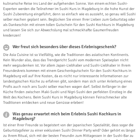
kulinarische Reise ins Land der aufgehenden Sonne. Von einem echten Sushi-
Experten werden die Teilnehmer im Sushi Kurs in Magdeburg in die hohe Kunst der
Sushi Zubereitung eingeführt, denn so einfach wie es aussieht, so genau will Sushi
selber machen geplant sein. Beglücken Sie einen Ihrer Lieben zum Geburtstag oder
als Dankeschön mit einem tollen Gutschein für den Sushi Kochkurs in Magdeburg
und lassen Sie sich zur Abwechslung mal schmackhafte Gaumenfreuden
kredenzen!
Wer freut sich besonders über dieses Erlebnisgeschenk?
Die Asia Cuisine ist so Vielfältig, wie die Traditionen des asiatischen Kontinents.
Kein Wunder also, dass das Trendgericht Sushi vom modernen Speiseplan nicht
mehr wegzudenken ist. Vor allem Japan-Liebhaber und Sushi-Liebhaber in Ihrem
Freundeskreis kommen mit einem Geschenkgutschein für den Sushi Kochkurs in
Magdeburg voll auf Ihre Kosten, da es nicht nur interessante Informationen zur
landestypischen Küche zu erfahren gibt, sondern man sich unter Anleitung eines
Profis auch noch ans Sushi selber machen wagen darf. Selbst Anfänger in der
Küche finden zwischen Maki-Sushi und Nigri-Sushi den perfekten Einstieg in die
Welt des Kochens. Beim Sushi Kurs in Magdeburg können Feinschmecker alte
Traditionen entdecken und neue Genüsse erleben!
Was genau erwartet mich beim Erlebnis Sushi Kochkurs in
Magdeburg?
Ist einer Ihrer Freunde so begeistert von der japanischen Spezialität, dass sogar die
Geburtstagsfeier zu einer exklusiven Sushi Dinner Party wird? Oder gehört es längst
zu Ihrem Ritual, sich mit der besten Freundin zum Mittagessen in der Sushi-Bar zu