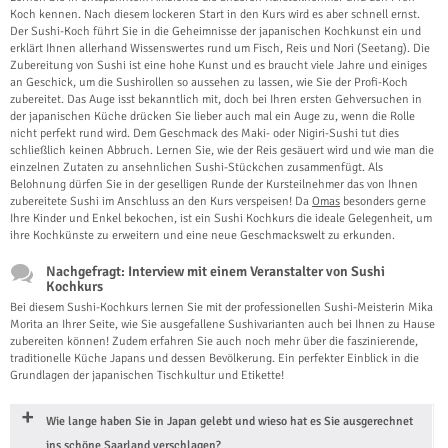
Koch kennen. Nach diesem lockeren Start in den Kurs wird es aber schnell ernst.
Der Sushi-Koch führt Sie in die Geheimnisse der japanischen Kochkunst ein und
erklärt Ihnen allerhand Wissenswertes rund um Fisch, Reis und Nori (Seetang). Die
Zubereitung von Sushi ist eine hohe Kunst und es braucht viele Jahre und einiges
an Geschick, um die Sushirollen so aussehen zu lassen, wie Sie der Profi-Koch
zubereitet. Das Auge isst bekanntlich mit, doch bei Ihren ersten Gehversuchen in
der japanischen Küche drücken Sie lieber auch mal ein Auge zu, wenn die Rolle
nicht perfekt rund wird. Dem Geschmack des Maki- oder Nigiri-Sushi tut dies
schließlich keinen Abbruch. Lernen Sie, wie der Reis gesäuert wird und wie man die
einzelnen Zutaten zu ansehnlichen Sushi-Stückchen zusammenfügt. Als
Belohnung dürfen Sie in der geselligen Runde der Kursteilnehmer das von Ihnen
zubereitete Sushi im Anschluss an den Kurs verspeisen! Da
Omas
besonders gerne
Ihre Kinder und Enkel bekochen, ist ein Sushi Kochkurs die ideale Gelegenheit, um
ihre Kochkünste zu erweitern und eine neue Geschmackswelt zu erkunden.
Nachgefragt: Interview mit einem Veranstalter von Sushi
Kochkurs
Bei diesem Sushi-Kochkurs lernen Sie mit der professionellen Sushi-Meisterin Mika
Morita an Ihrer Seite, wie Sie ausgefallene Sushivarianten auch bei Ihnen zu Hause
zubereiten können! Zudem erfahren Sie auch noch mehr über die faszinierende,
traditionelle Küche Japans und dessen Bevölkerung. Ein perfekter Einblick in die
Grundlagen der japanischen Tischkultur und Etikette!
Wie lange haben Sie in Japan gelebt und wieso hat es Sie ausgerechnet
ins schöne Saarland verschlagen?