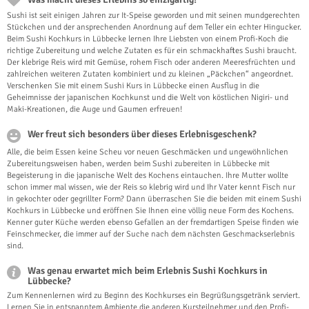
Sushi ist seit einigen Jahren zur It-Speise geworden und mit seinen mundgerechten
Stückchen und der ansprechenden Anordnung auf dem Teller ein echter Hingucker.
Beim Sushi Kochkurs in Lübbecke lernen Ihre Liebsten von einem Profi-Koch die
richtige Zubereitung und welche Zutaten es für ein schmackhaftes Sushi braucht.
Der klebrige Reis wird mit Gemüse, rohem Fisch oder anderen Meeresfrüchten und
zahlreichen weiteren Zutaten kombiniert und zu kleinen „Päckchen“ angeordnet.
Verschenken Sie mit einem Sushi Kurs in Lübbecke einen Ausflug in die
Geheimnisse der japanischen Kochkunst und die Welt von köstlichen Nigiri- und
Maki-Kreationen, die Auge und Gaumen erfreuen!
Wer freut sich besonders über dieses Erlebnisgeschenk?
Alle, die beim Essen keine Scheu vor neuen Geschmäcken und ungewöhnlichen
Zubereitungsweisen haben, werden beim Sushi zubereiten in Lübbecke mit
Begeisterung in die japanische Welt des Kochens eintauchen. Ihre Mutter wollte
schon immer mal wissen, wie der Reis so klebrig wird und Ihr Vater kennt Fisch nur
in gekochter oder gegrillter Form? Dann überraschen Sie die beiden mit einem Sushi
Kochkurs in Lübbecke und eröffnen Sie Ihnen eine völlig neue Form des Kochens.
Kenner guter Küche werden ebenso Gefallen an der fremdartigen Speise finden wie
Feinschmecker, die immer auf der Suche nach dem nächsten Geschmackserlebnis
sind.
Was genau erwartet mich beim Erlebnis Sushi Kochkurs in
Lübbecke?
Zum Kennenlernen wird zu Beginn des Kochkurses ein Begrüßungsgetränk serviert.
Lernen Sie in entspanntem Ambiente die anderen Kursteilnehmer und den Profi-