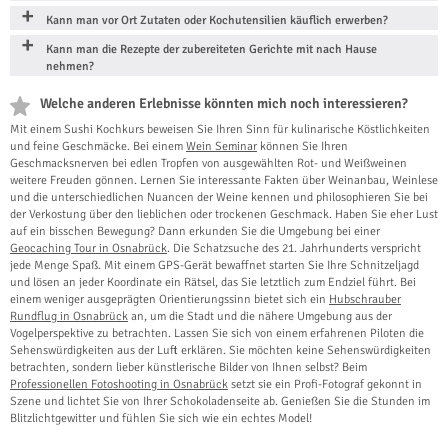
Kann man vor Ort Zutaten oder Kochutensilien käuflich erwerben?
Kann man die Rezepte der zubereiteten Gerichte mit nach Hause
nehmen?
Welche anderen Erlebnisse könnten mich noch interessieren?
Mit einem Sushi Kochkurs beweisen Sie Ihren Sinn für kulinarische Köstlichkeiten
und feine Geschmäcke. Bei einem
Wein Seminar
können Sie Ihren
Geschmacksnerven bei edlen Tropfen von ausgewählten Rot- und Weißweinen
weitere Freuden gönnen. Lernen Sie interessante Fakten über Weinanbau, Weinlese
und die unterschiedlichen Nuancen der Weine kennen und philosophieren Sie bei
der Verkostung über den lieblichen oder trockenen Geschmack. Haben Sie eher Lust
auf ein bisschen Bewegung? Dann erkunden Sie die Umgebung bei einer
Geocaching Tour in Osnabrück
. Die Schatzsuche des 21. Jahrhunderts verspricht
jede Menge Spaß. Mit einem GPS-Gerät bewaffnet starten Sie Ihre Schnitzeljagd
und lösen an jeder Koordinate ein Rätsel, das Sie letztlich zum Endziel führt. Bei
einem weniger ausgeprägten Orientierungssinn bietet sich ein
Hubschrauber
Rundflug in Osnabrück
an, um die Stadt und die nähere Umgebung aus der
Vogelperspektive zu betrachten. Lassen Sie sich von einem erfahrenen Piloten die
Sehenswürdigkeiten aus der Luft erklären. Sie möchten keine Sehenswürdigkeiten
betrachten, sondern lieber künstlerische Bilder von Ihnen selbst? Beim
Professionellen Fotoshooting in Osnabrück
setzt sie ein Profi-Fotograf gekonnt in
Szene und lichtet Sie von Ihrer Schokoladenseite ab. Genießen Sie die Stunden im
Blitzlichtgewitter und fühlen Sie sich wie ein echtes Model!