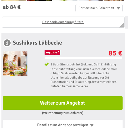
ab 84 €
Sortiert nach Beliebtheit
Geschenkverpackung filtern:
Sushikurs Lübbecke
1
85 €
1 Begrüßungsgetränk (Sekt und Saft) Einführung
in die Zubereitung von Sushi 3 verschiedene Maki
& Nigiri Sushi werden hergestellt Sämtliche
Utensilien als Leihgabe zur Nutzung vor Ort
Präsentation und Erläuterung der verschiedenen
Zutaten Gemeinsame Verko
Weiter zum Angebot
(Weiterleitung zum Anbieter)
Details zum Angebot
anzeigen