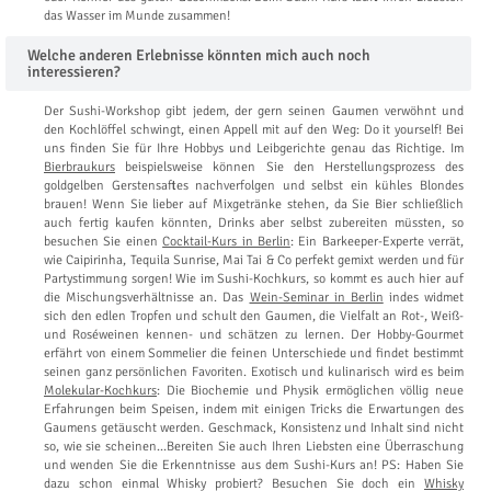
das Wasser im Munde zusammen!
Welche anderen Erlebnisse könnten mich auch noch
interessieren?
Der Sushi-Workshop gibt jedem, der gern seinen Gaumen verwöhnt und
den Kochlöffel schwingt, einen Appell mit auf den Weg: Do it yourself! Bei
uns finden Sie für Ihre Hobbys und Leibgerichte genau das Richtige. Im
Bierbraukurs
beispielsweise können Sie den Herstellungsprozess des
goldgelben Gerstensaftes nachverfolgen und selbst ein kühles Blondes
brauen! Wenn Sie lieber auf Mixgetränke stehen, da Sie Bier schließlich
auch fertig kaufen könnten, Drinks aber selbst zubereiten müssten, so
besuchen Sie einen
Cocktail-Kurs in Berlin
: Ein Barkeeper-Experte verrät,
wie Caipirinha, Tequila Sunrise, Mai Tai & Co perfekt gemixt werden und für
Partystimmung sorgen! Wie im Sushi-Kochkurs, so kommt es auch hier auf
die Mischungsverhältnisse an. Das
Wein-Seminar in Berlin
indes widmet
sich den edlen Tropfen und schult den Gaumen, die Vielfalt an Rot-, Weiß-
und Roséweinen kennen- und schätzen zu lernen. Der Hobby-Gourmet
erfährt von einem Sommelier die feinen Unterschiede und findet bestimmt
seinen ganz persönlichen Favoriten. Exotisch und kulinarisch wird es beim
Molekular-Kochkurs
: Die Biochemie und Physik ermöglichen völlig neue
Erfahrungen beim Speisen, indem mit einigen Tricks die Erwartungen des
Gaumens getäuscht werden. Geschmack, Konsistenz und Inhalt sind nicht
so, wie sie scheinen…Bereiten Sie auch Ihren Liebsten eine Überraschung
und wenden Sie die Erkenntnisse aus dem Sushi-Kurs an! PS: Haben Sie
dazu schon einmal Whisky probiert? Besuchen Sie doch ein
Whisky