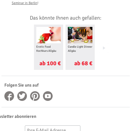
Seminar in Berlin
!
Das könnte Ihnen auch gefallen:
Erotic Food
Candle Light Dinner
Bierbraukurs Allgäu
Kochkurs Allgäu
Allgäu
ab 100 €
ab 68 €
ab 37 €
Folgen Sie uns auf
sletter abonnieren