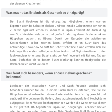
der eigenen Kreationen!
Was macht das Erlebnis als Geschenk so einzigartig?
Der Sushi Kochkurs ist die einzigartige Möglichkeit, einem wahren
Experten über die Schulter blicken und von ihm die Geheimnisse der hohen
Zubereitungskunst lernen zu können! In Japan erfordert die Ausbildung
zum Sushi-Meister viele Jahre und große Erfahrung, denn für die perfekten
Häppchen braucht es Übung. Damit der Europäer die asiatischen
Köstlichkeiten selbst machen kann, erfährt er im Sushi-Kurs das
notwendige Know-how. Schritt für Schritt schnibbeln und errollen sich die
Lehrlinge ihre ersten selbstgemachten Maki- und Nigiri-Kreationen unter
fachkundiger Anleitung. Dabei steht der Profi jederzeit mit Rat und Tat zur
Seite. Einfacher als in diesem Sushi-Workshop können Hobbyköche die
Reisleckereien nicht kreieren!
Wer freut sich besonders, wenn er das Erlebnis geschenkt
bekommt?
Liebhaber der asiatischen Küche und Sushi-Freunde werden sich
besonders darüber freuen, in einem Sushi Kurs zu erfahren, wie sie die
Häppchen selbst zubereiten können! Wie wird der Reis richtig gekocht und
gesäuert? Wie gelingen die Rollen, ohne auseinanderzufallen? Hobbyköche
aufgepasst: Beim Meister höchstpersönlich werden die Geheimnisse dieser
Kunst gelüftet. Ob begeisterter Japan-Fan, neugieriger Leckerschmecker
oder Kenner des guten Geschmacks: Beim Sushi-Kurs läuft Ihren Liebsten