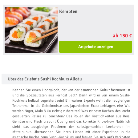
Kempten
ab 130 €
Angebote anzeigen
Über das Erlebnis Sushi Kochkurs Allgäu
Kennen Sie einen Hobbykoch, der von der asiatischen Kultur fasziniert ist
und die Spezialitäten aus Fernost liebt? Dann wird er von einem Sushi-
Kochkurs hellauf begeistert sein! Ein wahrer Experte weiht die neugierigen
Teilnehmer in die Geheimnisse des japanischen Exportschlagers ein: Wie
werden Nigiri, Maki & Co richtig zubereitet? Was ist beim Kochen des leicht
gesäuerten Reises zu beachten? Das Rollen der Köstlichkeiten aus Reis,
Gemüse und Fisch braucht Übung und das korrekte Know-how. Natürlich
steht das ausgiebige Probieren der selbstgemachten Leckereien im
Mittelpunkt. Überraschen Sie Ihren Lieben mit einer Expedition in die
asiatische Küche beim Sushi-Kochkurs und freuen Sie sich aufs Verkosten